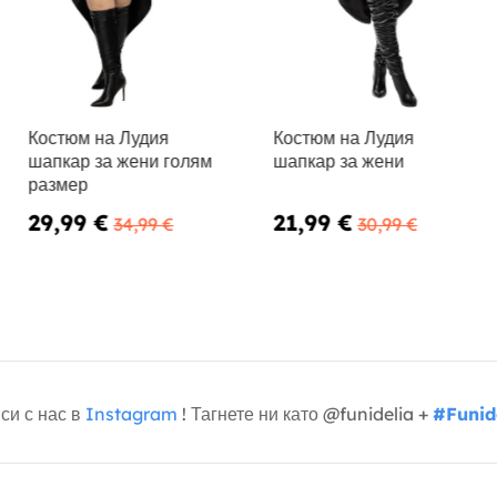
Костюм на Лудия
Костюм на Лудия
шапкар за жени голям
шапкар за жени
размер
29,99 €
21,99 €
34,99 €
30,99 €
си с нас в
Instagram
! Тагнете ни като @funidelia +
#Funid