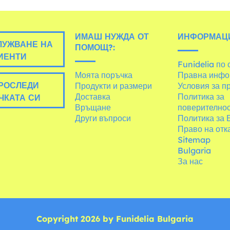
ИМАШ НУЖДА ОТ
ИНФОРМАЦ
УЖВАНЕ НА
ПОМОЩ?:
ИЕНТИ
Funidelia по 
Моята поръчка
Правна инфо
РОСЛЕДИ
Продукти и размери
Условия за п
Доставка
Политика за
ЧКАТА СИ
Връщане
поверително
Други въпроси
Политика за 
Право на отк
Sitemap
Bulgaria
За нас
Copyright 2026 by Funidelia Bulgaria