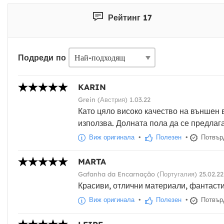
Рейтинг 17
Подреди по
KARIN
Grein (Австрия) 1.03.22
Като цяло високо качество на външен в
използва. Долната пола да се предлага
Виж оригинала
•
Полезен
•
Потвърд
MARTA
Gafanha da Encarnação (Португалия) 25.02.22
Красиви, отлични материали, фантасти
Виж оригинала
•
Полезен
•
Потвърд