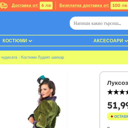
Доставка от:
6 лв
Безплатна доставка от:
100 лв
КОСТЮМИ
АКСЕСОАРИ
 чудесата
Костюми Лудият шапкар
Луксоз
51,9
ОСТАВА