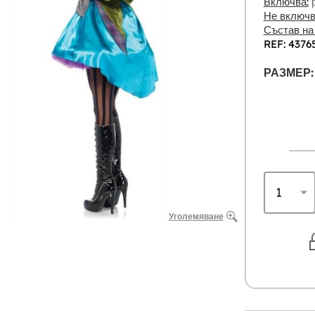
Включва:
р
Не включв
Състав на
REF: 4376
РАЗМЕР:
Уголемяване