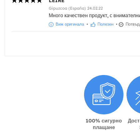
LEIRE
Gipuzcoa (España) 24.02.22
Много качествен продукт, с внимателн
Виж оригинала
•
Полезен
•
Потвърд
100% сигурно
Дост
плащане