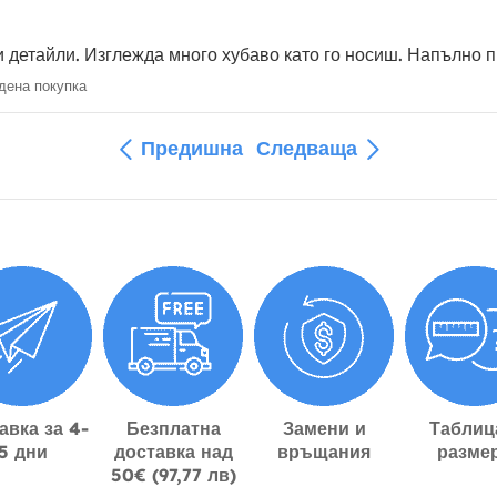
и детайли. Изглежда много хубаво като го носиш. Напълно 
ена покупка
Предишна
Следваща
авка за 4-
Безплатна
Замени и
Таблиц
5 дни
доставка над
връщания
разме
50€ (97,77 лв)