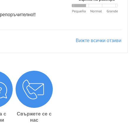
препоръчително!!
Вижте всички отзиви
а с
Свържете се с
ри
нас