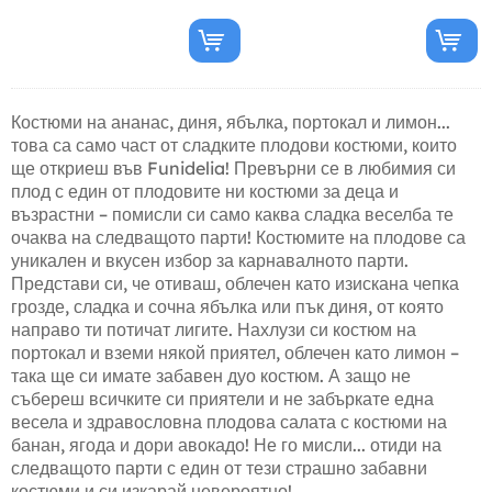
Костюми на ананас, диня, ябълка, портокал и лимон...
това са само част от сладките плодови костюми, които
ще откриеш във Funidelia! Превърни се в любимия си
плод с един от плодовите ни костюми за деца и
възрастни – помисли си само каква сладка веселба те
очаква на следващото парти! Костюмите на плодове са
уникален и вкусен избор за карнавалното парти.
Представи си, че отиваш, облечен като изискана чепка
грозде, сладка и сочна ябълка или пък диня, от която
направо ти потичат лигите. Нахлузи си костюм на
портокал и вземи някой приятел, облечен като лимон –
така ще си имате забавен дуо костюм. А защо не
събереш всичките си приятели и не забъркате една
весела и здравословна плодова салата с костюми на
банан, ягода и дори авокадо! Не го мисли... отиди на
следващото парти с един от тези страшно забавни
костюми и си изкарай невероятно!