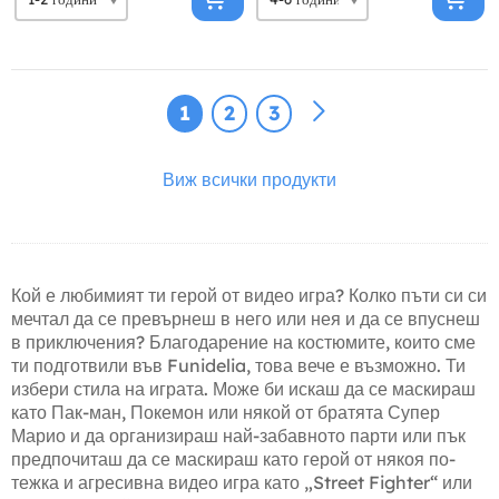
1
2
3
Виж всички продукти
Кой е любимият ти герой от видео игра? Колко пъти си си
мечтал да се превърнеш в него или нея и да се впуснеш
в приключения? Благодарение на костюмите, които сме
ти подготвили във Funidelia, това вече е възможно. Ти
избери стила на играта. Може би искаш да се маскираш
като Пак-ман, Покемон или някой от братята Супер
Марио и да организираш най-забавното парти или пък
предпочиташ да се маскираш като герой от някоя по-
тежка и агресивна видео игра като „Street Fighter“ или