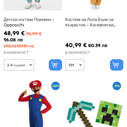
Детски костюм Покемон –
Костюм на Лола Бъни за
Opposuits
възрастни – Космически
забивки, Looney Tunes
48,99 €
96,99 €
96.08 лв
40,99 €
80.39 лв
190.2138783 лв
В НАЛИЧНОСТ
В НАЛИЧНОСТ
-12%
-9%