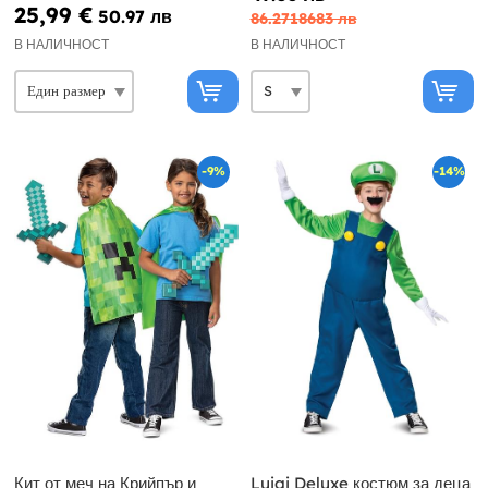
25,99 €
50.97 лв
86.2718683 лв
В НАЛИЧНОСТ
В НАЛИЧНОСТ
-9%
-14%
Кит от меч на Крийпър и
Luigi Deluxe костюм за деца