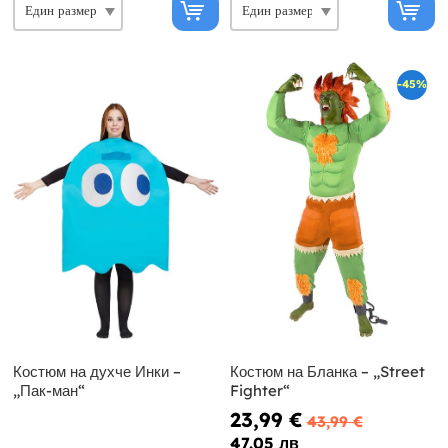
-45%
Костюм на духче Инки –
Костюм на Бланка – „Street
„Пак-ман“
Fighter“
23,99 €
43,99 €
47.05 лв