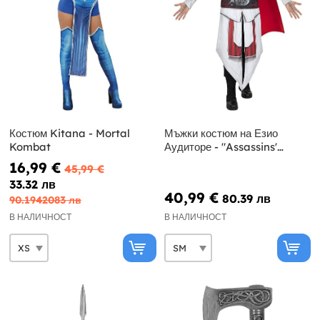
Костюм Kitana - Mortal
Мъжки костюм на Езио
Kombat
Аудиторе - "Assassins'
Creed"
16,99 €
45,99 €
33.32 лв
40,99 €
80.39 лв
90.1942083 лв
В НАЛИЧНОСТ
В НАЛИЧНОСТ