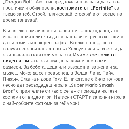
„Dragon Ball“. Ако пък предпочиташ нещата да са по-
простички и обикновени,
костюмите от „Fortnite“
са
тъкмо за теб. Строй, плячкосвай, стреляй и от време на
време танцувай.
Във всеки случай всички варианти са подходящи, ако
искаш с приятелите ти да си направите групов костюм и
да си измислите хореография. Всички в тон... ще се
получи невероятен костюм за Хелоуин или за което и да
е карнавално или голямо парти. Имаме
костюми от
видео игри
за всеки вкус, в различни цветове и
размери. За бебета, деца или възрастни, за жени и за
мъже... Може да се превърнеш в Зелда, Линк, Пийч,
Пикачу, Бланка и дори Гоку. Е, никога не е било толкова
лесно да пресъздадеш играта „Super Mario Smash
Bros“ с приятелите си както сега – с помощта на тези
костюми от видео игри. Натисни СТАРТ и започни играта
с най-добрите костюми за геймъри!