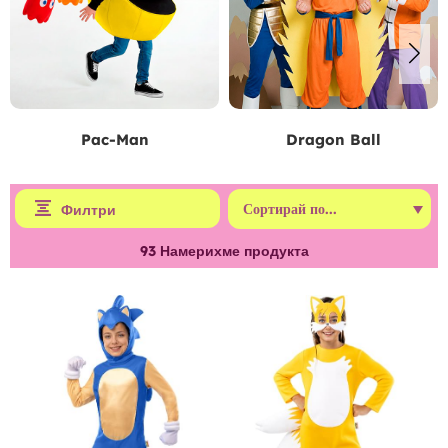
Pac-Man
Dragon Ball
Филтри
93
Намерихме продукта