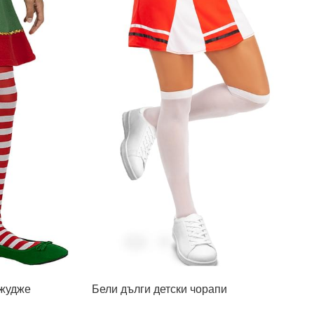
джудже
Бели дълги детски чорапи