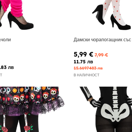
ачоли
Дамски чорапогащник със
5,99 €
7,99 €
11.75 лв
.83 лв
15.6697483 лв
Т
В НАЛИЧНОСТ