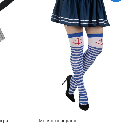
игра
Моряшки чорапи