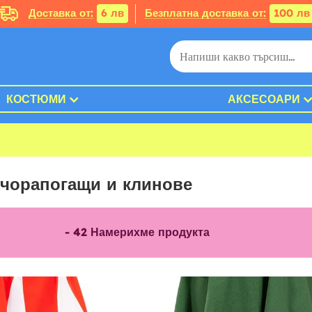
Доставка от:
6 лв
Безплатна доставка от:
100 лв
КОСТЮМИ
АКСЕСОАРИ
 чорапогащи и клинове
-
42
Намерихме продукта