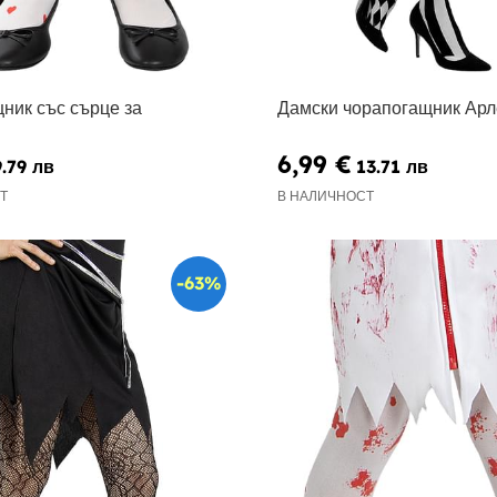
ник със сърце за
Дамски чорапогащник Арл
6,99 €
9.79 лв
13.71 лв
Т
В НАЛИЧНОСТ
-63%