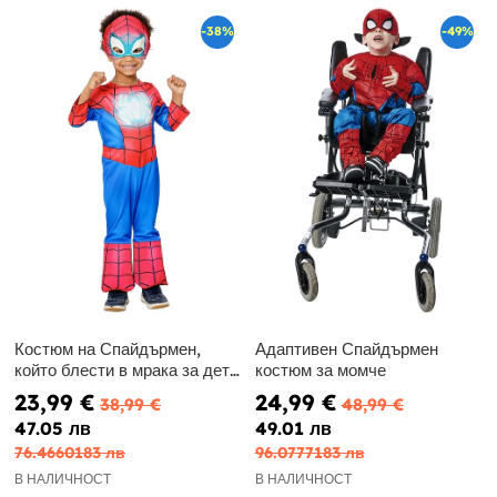
-38%
-49%
Костюм на Спайдърмен,
Адаптивен Спайдърмен
който блести в мрака за дете
костюм за момче
- Спиди и неговия
23,99 €
24,99 €
38,99 €
48,99 €
свръхотбор
47.05 лв
49.01 лв
76.4660183 лв
96.0777183 лв
В НАЛИЧНОСТ
В НАЛИЧНОСТ