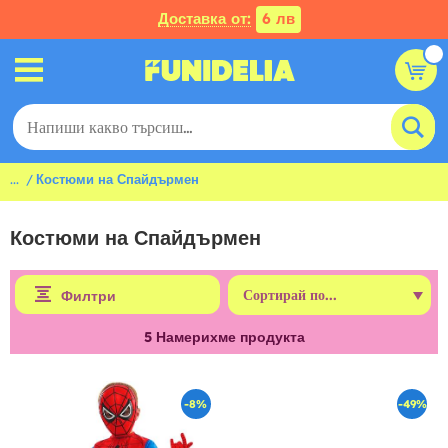
Доставка от:
6 лв
...
Костюми на Спайдърмен
Костюми на Спайдърмен
Филтри
5
Намерихме продукта
-8%
-49%