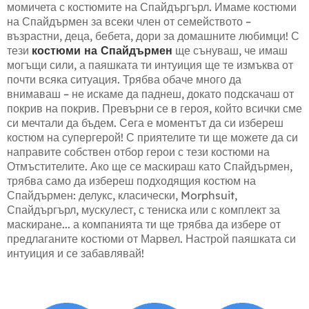
момичета с костюмите на Спайдъргърл. Имаме костюми
на Спайдърмен за всеки член от семейството –
възрастни, деца, бебета, дори за домашните любимци! С
тези
костюми на Спайдърмен
ще сънуваш, че имаш
могъщи сили, а паяшката ти интуиция ще те измъква от
почти всяка ситуация. Трябва обаче много да
внимаваш – не искаме да паднеш, докато подскачаш от
покрив на покрив. Превърни се в героя, който всички сме
си мечтали да бъдем. Сега е моментът да си избереш
костюм на супергерой! С приятелите ти ще можете да си
направите собствен отбор герои с тези костюми на
Отмъстителите. Ако ще се маскираш като Спайдърмен,
трябва само да избереш подходящия костюм на
Спайдърмен: делукс, класически, Morphsuit,
Спайдъргърл, мускулест, с тениска или с комплект за
маскиране... а компанията ти ще трябва да избере от
предлаганите костюми от Марвел. Настрой паяшката си
интуиция и се забавлявай!