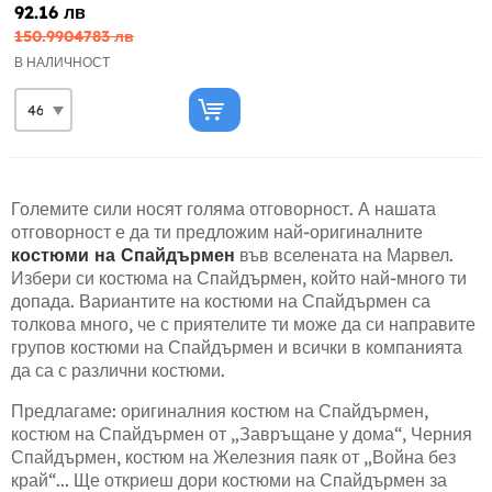
92.16 лв
150.9904783 лв
В НАЛИЧНОСТ
Големите сили носят голяма отговорност. А нашата
отговорност е да ти предложим най-оригиналните
костюми на Спайдърмен
във вселената на Марвел.
Избери си костюма на Спайдърмен, който най-много ти
допада. Вариантите на костюми на Спайдърмен са
толкова много, че с приятелите ти може да си направите
групов костюми на Спайдърмен и всички в компанията
да са с различни костюми.
Предлагаме: оригиналния костюм на Спайдърмен,
костюм на Спайдърмен от „Завръщане у дома“, Черния
Спайдърмен, костюм на Железния паяк от „Война без
край“... Ще откриеш дори костюми на Спайдърмен за