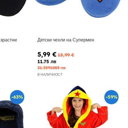
ъзрастни
Детски чехли на Супермен
5,99 €
15,99 €
11.75 лв
31.3591083 лв
В НАЛИЧНОСТ
-63%
-59%