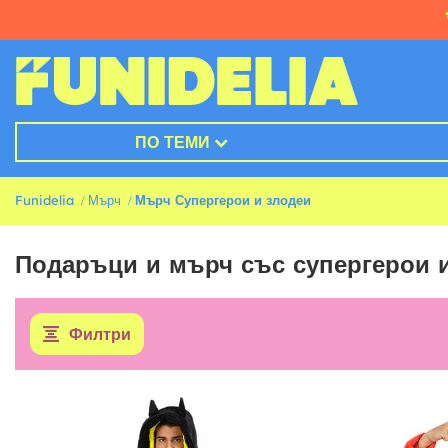
ПО ТЕМИ
Funidelia
Мърч
Мърч Супергерои и злодеи
Подаръци и мърч със супергерои 
Филтри