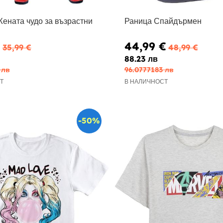
Жената чудо за възрастни
Раница Спайдърмен
€
44,99 €
35,99 €
48,99 €
88.23 лв
 лв
96.0777183 лв
Т
В НАЛИЧНОСТ
-50%