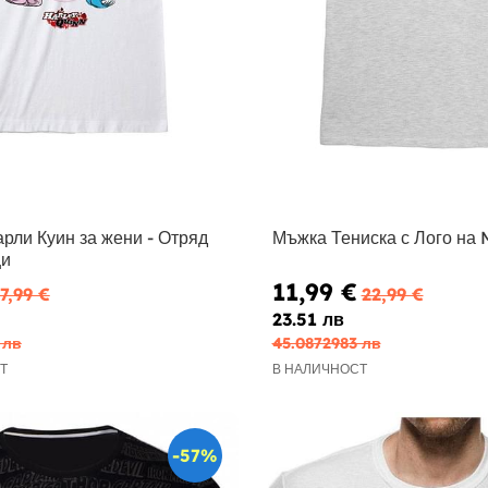
рли Куин за жени - Отряд
Мъжка Тениска с Лого на 
ци
11,99 €
7,99 €
22,99 €
23.51 лв
 лв
45.0872983 лв
Т
В НАЛИЧНОСТ
-57%