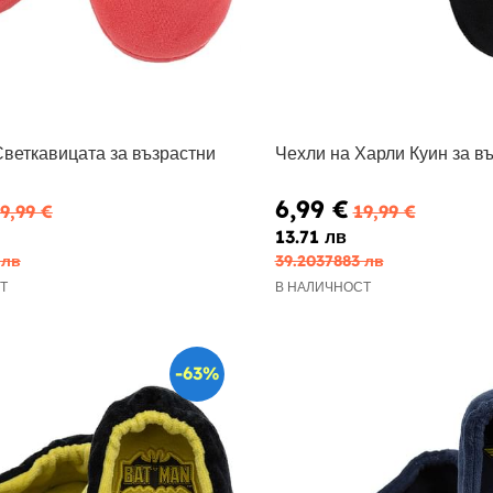
Светкавицата за възрастни
Чехли на Харли Куин за в
6,99 €
9,99 €
19,99 €
13.71 лв
 лв
39.2037883 лв
Т
В НАЛИЧНОСТ
-63%