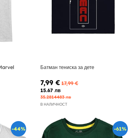
Marvel
Батман тениска за дете
7,99 €
17,99 €
15.67 лв
35.2814483 лв
В НАЛИЧНОСТ
-44%
-61%