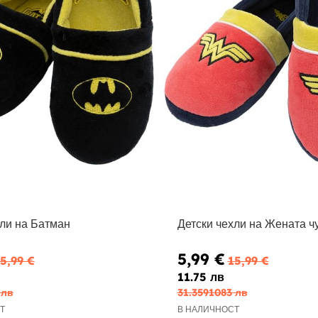
хли на Батман
Детски чехли на Жената ч
5,99 €
5,99 €
15,99 €
11.75 лв
 лв
31.3591083 лв
Т
В НАЛИЧНОСТ