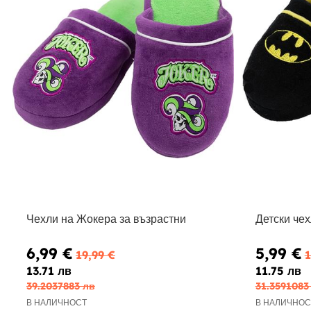
Чехли на Жокера за възрастни
Детски че
6,99 €
5,99 €
19,99 €
1
13.71 лв
11.75 лв
39.2037883 лв
31.3591083
В НАЛИЧНОСТ
В НАЛИЧНОС