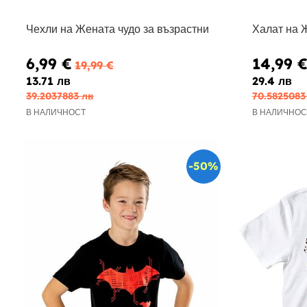
Чехли на Жената чудо за възрастни
Халат на 
6,99 €
14,99 
19,99 €
13.71 лв
29.4 лв
39.2037883 лв
70.5825083
В НАЛИЧНОСТ
В НАЛИЧНОС
-50%