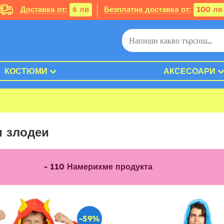
Доставка от:
6 лв
Безплатна доставка от:
100 лв
КОСТЮМИ
АКСЕСОАРИ
и злодеи
-
110
Намерихме продукта
-59%