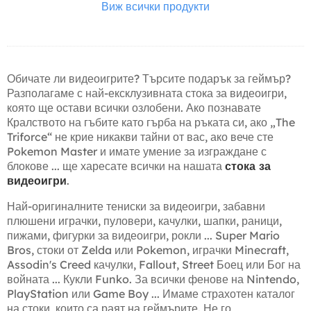
Виж всички продукти
Обичате ли видеоигрите? Търсите подарък за геймър?
Разполагаме с най-ексклузивната стока за видеоигри,
която ще остави всички озлобени. Ако познавате
Кралството на гъбите като гърба на ръката си, ако „The
Triforce“ не крие никакви тайни от вас, ако вече сте
Pokemon Master и имате умение за изграждане с
блокове ... ще харесате всички на нашата
стока за
видеоигри
.
Най-оригиналните тениски за видеоигри, забавни
плюшени играчки, пуловери, качулки, шапки, раници,
пижами, фигурки за видеоигри, рокли ... Super Mario
Bros, стоки от Zelda или Pokemon, играчки Minecraft,
Assodin's Creed качулки, Fallout, Street Боец или Бог на
войната ... Кукли Funko. За всички фенове на Nintendo,
PlayStation или Game Boy ... Имаме страхотен каталог
на стоки, които са раят на геймърите. Не го