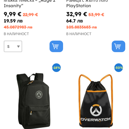
Мъжка тениска – „Rage 2
Раница с жълто лого
Insanity“
PlayStation
9,99 €
32,99 €
22,99 €
53,99 €
19.59 лв
64.7 лв
45.0872983 лв
105.8835683 лв
В НАЛИЧНОСТ
В НАЛИЧНОСТ
-18%
-50%