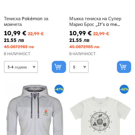
Тениска Pokémon за
Мъжка тениска на Супер
момчета
Марио Брос „It’s a me
Mario“.
10,99 €
10,99 €
22,99 €
22,99 €
21.55 лв
21.55 лв
45.0872983 лв
45.0872983 лв
В НАЛИЧНОСТ
В НАЛИЧНОСТ
-47%
-61%