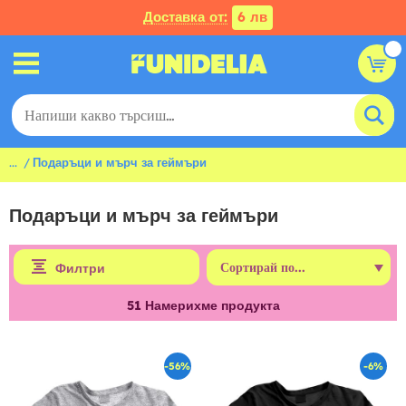
Доставка от:
6 лв
...
Подаръци и мърч за геймъри
Подаръци и мърч за геймъри
Филтри
51
Намерихме продукта
-56%
-6%