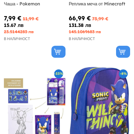
Чаша - Pokemon
Реплика меча от Minecraft
7,99 €
66,99 €
11,99 €
73,99 €
15.67 лв
131.38 лв
23.5144283 лв
145.1069683 лв
В НАЛИЧНОСТ
В НАЛИЧНОСТ
-33%
-8%