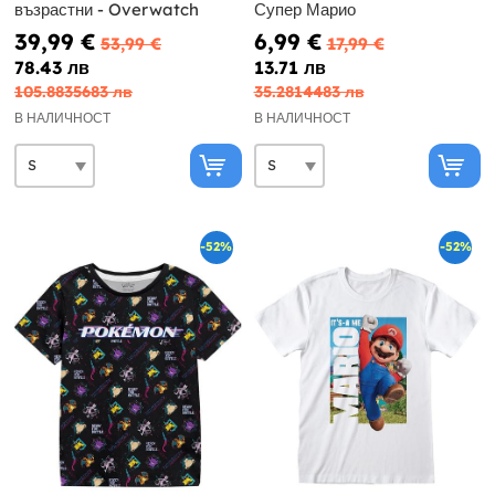
възрастни - Overwatch
Супер Марио
39,99 €
6,99 €
53,99 €
17,99 €
78.43 лв
13.71 лв
105.8835683 лв
35.2814483 лв
В НАЛИЧНОСТ
В НАЛИЧНОСТ
-52%
-52%