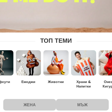
ТОП ТЕМИ
фсути
Емоджи
Животни
Храни &
Оне
Напитки
Кигу
ЖЕНА
МЪЖ