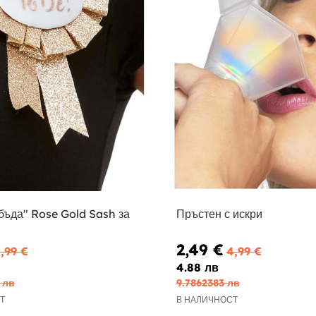
бъда" Rose Gold Sash за
Пръстен с искри
2,49 €
,99 €
4,99 €
4.88 лв
 лв
9.7862383 лв
Т
В НАЛИЧНОСТ