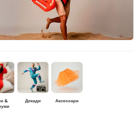
зи &
Декади
Аксесоари
руми