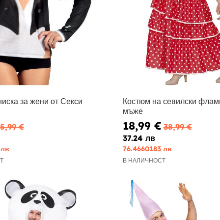
иска за жени от Секси
Костюм на севилски флам
мъже
18,99 €
5,99 €
38,99 €
37.24 лв
 лв
76.4660183 лв
Т
В НАЛИЧНОСТ