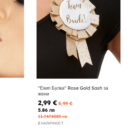
"Екип Булка" Rose Gold Sash за
жени
2,99 €
5,99 €
5.86 лв
11.7474083 лв
В НАЛИЧНОСТ