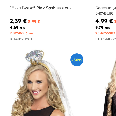
"Екип Булка" Pink Sash за жени
Белезници
рисуване
2,39 €
4,99 €
3,99 €
4.69 лв
9.79 лв
7.8250683 лв
25.4755983
В НАЛИЧНОСТ
В НАЛИЧНОС
-56%