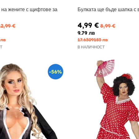
 на жените с щифтове за
Булката ще бъде шапка с 
4,99 €
12,99 €
8,99 €
9.79 лв
 лв
17.6309183 лв
Т
В НАЛИЧНОСТ
-56%