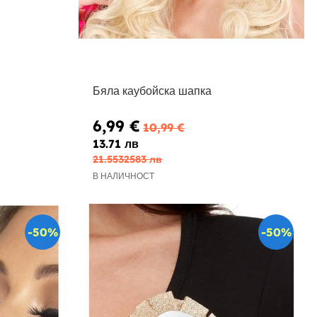
Бяла каубойска шапка
6,99 €
10,99 €
13.71 лв
21.5532583 лв
В НАЛИЧНОСТ
-50%
-50%