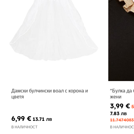
Дамски булчински воал с корона и
"Булка да 
цветя
жени
3,99 €
5
7.83 лв
6,99 €
13.71 лв
11.7474083
В НАЛИЧНОСТ
В НАЛИЧНОС