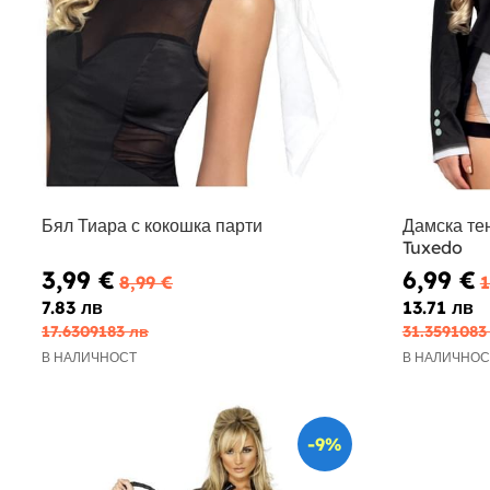
Бял Тиара с кокошка парти
Дамска тен
Tuxedo
3,99 €
6,99 €
8,99 €
1
7.83 лв
13.71 лв
17.6309183 лв
31.3591083
В НАЛИЧНОСТ
В НАЛИЧНОС
-9%