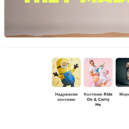
Надуваеми
Костюми Ride
Мор
костюми
On & Carry
Me