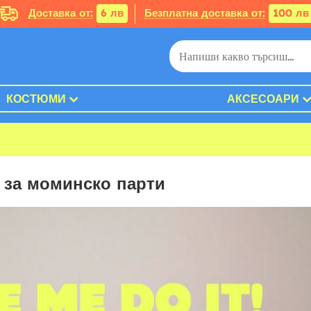
Доставка от:
6 лв
Безплатна доставка от:
100 лв
КОСТЮМИ
АКСЕСОАРИ
 за моминско парти