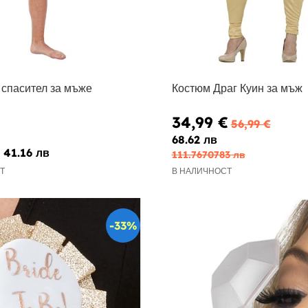
 спасител за мъже
Костюм Драг Куин за мъж
34,99 €
56,99 €
68.62 лв
€
41.16 лв
111.7670783 лв
Т
В НАЛИЧНОСТ
-33%