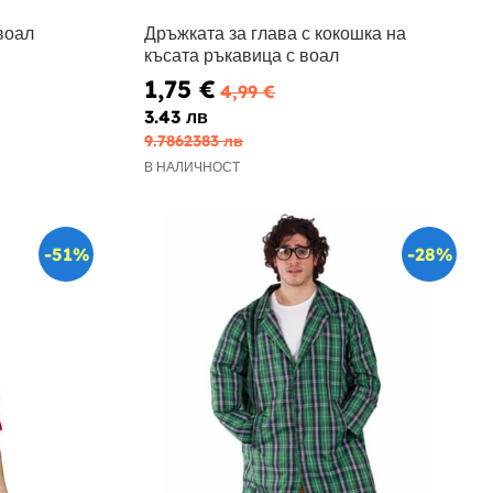
воал
Дръжката за глава с кокошка на
късата ръкавица с воал
1,75 €
4,99 €
3.43 лв
9.7862383 лв
В НАЛИЧНОСТ
-51%
-28%