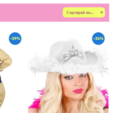
-39%
-36%