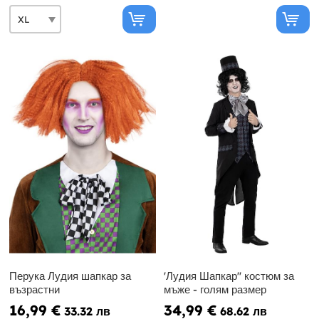
Перука Лудия шапкар за
'Лудия Шапкар'' костюм за
възрастни
мъже - голям размер
16,99 €
34,99 €
33.32 лв
68.62 лв