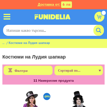
Доставка от:
6 лв
...
Костюми на Лудия шапкар
Костюми на Лудия шапкар
Филтри
11
Намерихме продукта
-29%