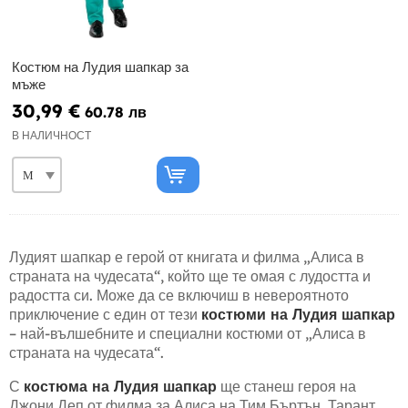
Костюм на Лудия шапкар за
мъже
30,99 €
60.78 лв
В НАЛИЧНОСТ
Лудият шапкар е герой от книгата и филма „Алиса в
страната на чудесата“, който ще те омая с лудостта и
радостта си. Може да се включиш в невероятното
приключение с един от тези
костюми на Лудия шапкар
– най-вълшебните и специални костюми от „Алиса в
страната на чудесата“.
С
костюма на Лудия шапкар
ще станеш героя на
Джони Деп от филма за Алиса на Тим Бъртън. Тарант