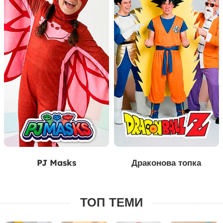
PJ Masks
Драконова топка
ТОП ТЕМИ