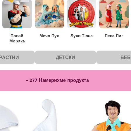
Попай
Мечо Пух
Луни Тюнс
Пепа Пиг
Моряка
РАСТНИ
ДЕТСКИ
БЕБ
-
277
Намерихме продукта