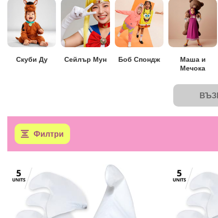
Скуби Ду
Сейлър Мун
Боб Спондж
Маша и
Мечока
ВЪЗ
Филтри