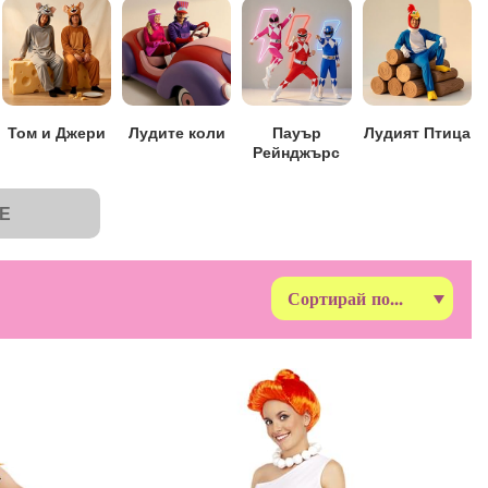
Том и Джери
Лудите коли
Пауър
Лудият Птица
Рейнджърс
Е