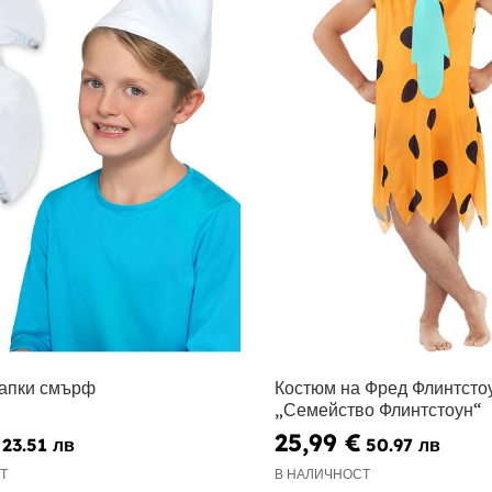
шапки смърф
Костюм на Фред Флинтстоу
„Семейство Флинтстоун“
25,99 €
23.51 лв
50.97 лв
Т
В НАЛИЧНОСТ