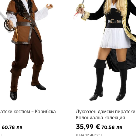
атски костюм – Карибска
Луксозен дамски пиратски
Колониална колекция
€
35,99 €
60.78 лв
70.58 лв
Т
В НАЛИЧНОСТ