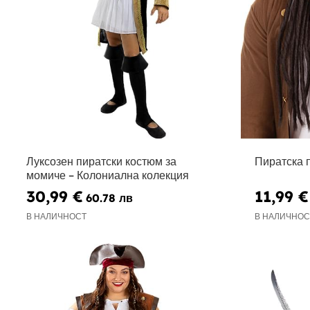
Луксозен пиратски костюм за
Пиратска 
момиче – Колониална колекция
30,99 €
11,99 €
60.78 лв
В НАЛИЧНОСТ
В НАЛИЧНОС