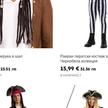
перука и шал
Раиран пиратски костюм з
Чернобяла колекция
15,99 €
23.51 лв
31.36 лв
Т
В НАЛИЧНОСТ