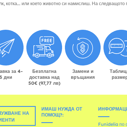
вълк, котка... или което животно си намислиш. На следващо
авка за 4-
Безплатна
Замени и
Таблиц
5 дни
доставка над
връщания
разме
50€ (97,77 лв)
ИМАШ НУЖДА ОТ
ИНФОРМАЦ
УЖВАНЕ НА
ПОМОЩ?:
ИЕНТИ
Funidelia по 