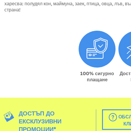
харесва: полудял кон, маймуна, заек, птица, овца, лъв, 
страна!
100% сигурно
Дост
плащане
ДОСТЪП ДО
ОБСЛ
ЕКСКЛУЗИВНИ
КЛ
ПРОМОЦИИ*