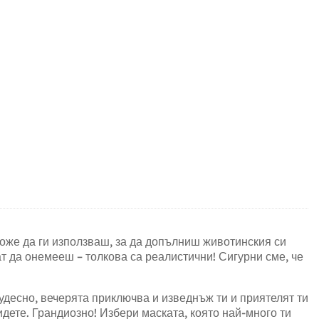
Може да ги използваш, за да допълниш животинския си
т да онемееш – толкова са реалистични! Сигурни сме, че
удесно, вечерята приключва и изведнъж ти и приятелят ти
идете. Грандиозно! Избери маската, която най-много ти