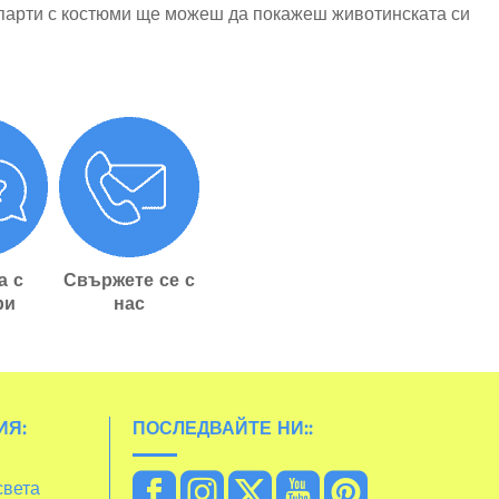
то парти с костюми ще можеш да покажеш животинската си
а с
Свържете се с
ри
нас
ИЯ:
ПОСЛЕДВАЙТЕ НИ::
света