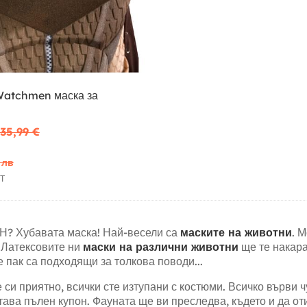
Watchmen маска за
35,99 €
 лв
Т
Н? Хубавата маска! Най-весели са
маските на животни
. 
. Латексовите ни
маски на различни животни
ще те накара
 пак са подходящи за толкова поводи...
и приятно, всички сте изтупани с костюми. Всичко върви ч
тава пълен купон. Фауната ще ви преследва, където и да от