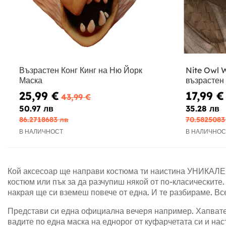
Възрастен Конг Кинг на Ню Йорк
Nite Owl 
Маска
възрастен
25,99 €
17,99 €
43,99 €
50.97 лв
35.28 лв
86.2718683 лв
70.5825083
В НАЛИЧНОСТ
В НАЛИЧНОС
Кой аксесоар ще направи костюма ти наистина УНИКАЛЕ
костюм или пък за да разчупиш някой от по-класическите
накрая ще си вземеш повече от една. И те разбираме. Все
Представи си една официална вечеря например. Хапвате с
вадите по една маска на еднорог от куфарчетата си и нас