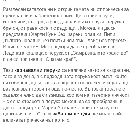
Разгледай каталога ни и открий гамата ни от прически за
оригинални и забавни костюми. Ще откриеш руси,
кестеняви, пъстри, афро, дълги и къси перуки, перуки с
бретон, с права коса и с къдрици... Можеш ли да си
представиш Харли Куин без шарени опашки, Пипи
Дългото чорапче без плитки или пък Елвис без перчем?
И ние не можем. Можеш дори да се преобразиш в
Ледената кралица с перука от „Замръзналото кралство“
и да си припяваш „Слагам край“.
Тези
карнавални перуки
са налични както за възрастни,
така и за деца, а с подходящата перука костюмът, който
си избереш, ще изглежда още по-специален и хората ще
разпознават героя ти още по-лесно. Въпреки това не е
задължително да си взимаш костюм на известна личност
– с една страхотна перука можеш да се преобразиш в
диско танцьорка, Мария Антоанета или пък клоун от
цирковия свят. С тези
забавни перуки
ще имаш най-
великата прическа на партито!