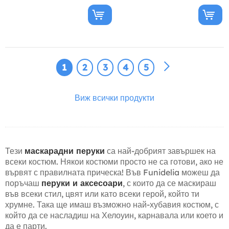
1
2
3
4
5
Виж всички продукти
Тези
маскарадни перуки
са най-добрият завършек на
всеки костюм. Някои костюми просто не са готови, ако не
вървят с правилната прическа! Във Funidelia можеш да
поръчаш
перуки и аксесоари
, с които да се маскираш
във всеки стил, цвят или като всеки герой, който ти
хрумне. Така ще имаш възможно най-хубавия костюм, с
който да се насладиш на Хелоуин, карнавала или което и
да е парти.