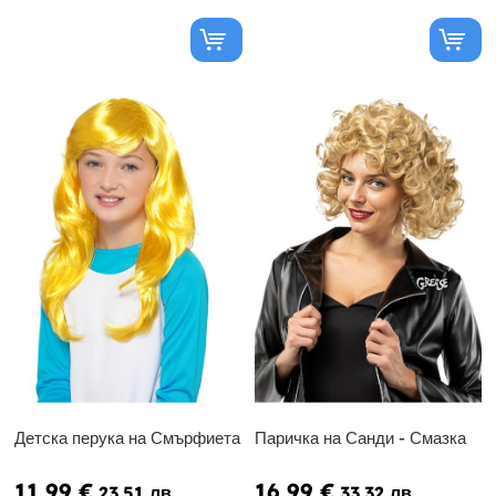
Детска перука на Смърфиета
Паричка на Санди - Смазка
11,99 €
16,99 €
23.51 лв
33.32 лв