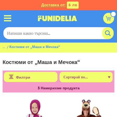
Доставка от:
6 лв
...
Костюми от „Маша и Мечока“
Костюми от „Маша и Мечока“
Филтри
3
Намерихме продукта