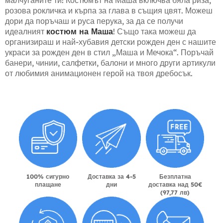
малчуганите ти! Костюмът на Маша включва бяла риза,
розова рокличка и кърпа за глава в същия цвят. Можеш
дори да поръчаш и руса перука, за да се получи
идеалният
костюм на Маша
! Също така можеш да
организираш и най-хубавия детски рожден ден с нашите
украси за рожден ден в стил „Маша и Мечока“. Поръчай
банери, чинии, салфетки, балони и много други артикули
от любимия анимационен герой на твоя дребосък.
100% сигурно
Доставка за 4-5
Безплатна
плащане
дни
доставка над 50€
(97,77 лв)