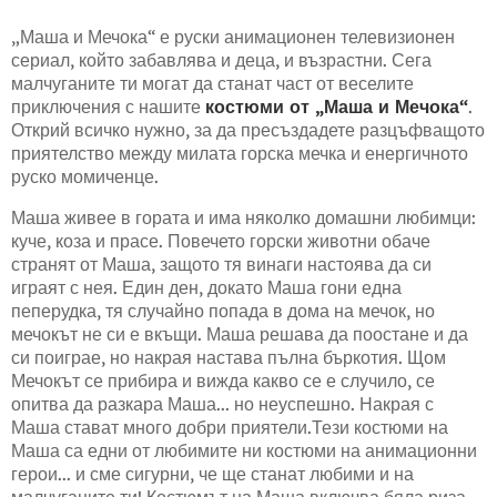
„Маша и Мечока“ е руски анимационен телевизионен
сериал, който забавлява и деца, и възрастни. Сега
малчуганите ти могат да станат част от веселите
приключения с нашите
костюми от „Маша и Мечока“
.
Открий всичко нужно, за да пресъздадете разцъфващото
приятелство между милата горска мечка и енергичното
руско момиченце.
Маша живее в гората и има няколко домашни любимци:
куче, коза и прасе. Повечето горски животни обаче
странят от Маша, защото тя винаги настоява да си
играят с нея. Един ден, докато Маша гони една
пеперудка, тя случайно попада в дома на мечок, но
мечокът не си е вкъщи. Маша решава да поостане и да
си поиграе, но накрая настава пълна бъркотия. Щом
Мечокът се прибира и вижда какво се е случило, се
опитва да разкара Маша... но неуспешно. Накрая с
Маша стават много добри приятели.Тези костюми на
Маша са едни от любимите ни костюми на анимационни
герои... и сме сигурни, че ще станат любими и на