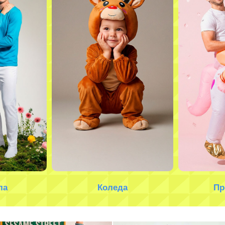
ла
Коледа
Пр