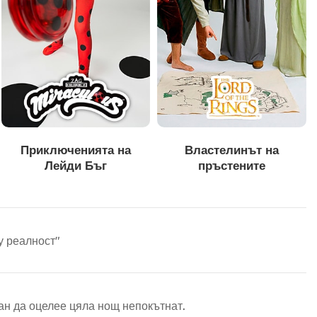
Приключенията на
Властелинът на
Лейди Бъг
пръстените
у реалност"
ан да оцелее цяла нощ непокътнат.