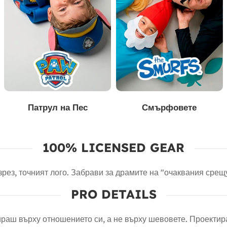
Патрул на Пес
Смърфовете
100% LICENSED GEAR
зрез, точният лого. Забрави за драмите на "очаквания срещ
PRO DETAILS
ираш върху отношението си, а не върху шевовете. Проектир