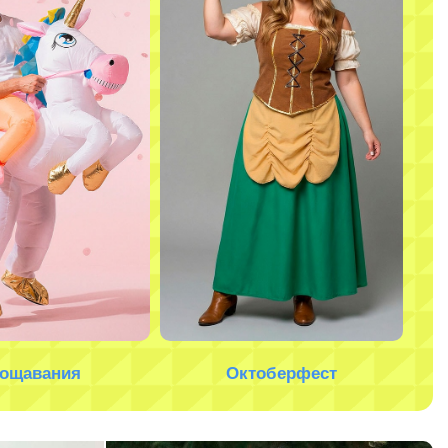
ощавания
Октоберфест