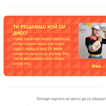
ТИ РЕШАВАШ КОЙ СИ
ДНЕС!
Няма значение какво измерваш,
колко години имаш или каква
лудост имаш в ума. От мини
шефа на къщата до размер 3XL.
Тук всеки намира своя точен
алтер его.
Мъж
Хиляди партита не могат да се объркат.