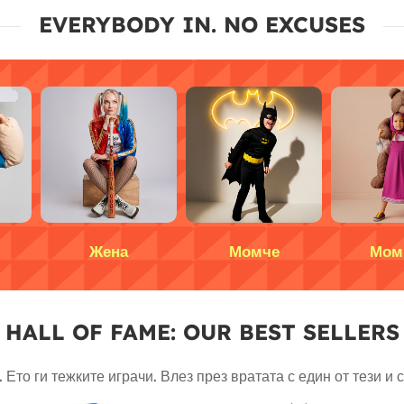
EVERYBODY IN. NO EXCUSES
Жена
Момче
Мом
HALL OF FAME: OUR BEST SELLER
 Ето ги тежките играчи. Влез през вратата с един от тези и