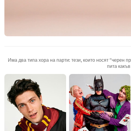
Има два типа хора на парти: тези, които носят "черен п
пита какъв