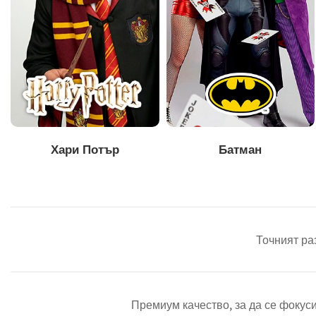
Хари Потър
Батман
Точният ра
Премиум качество, за да се фокус