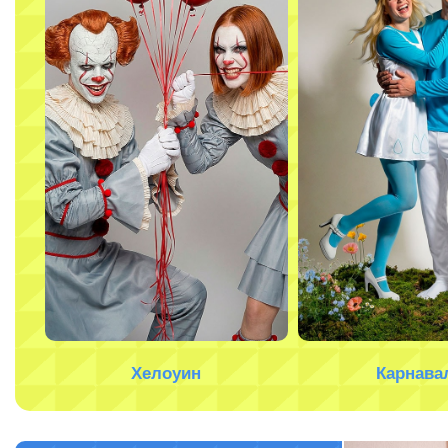
Хелоуин
Карнава