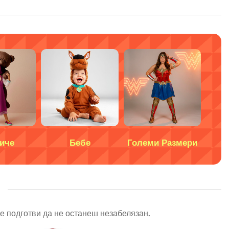
иче
Бебе
Големи Размери
S
 се подготви да не останеш незабелязан.