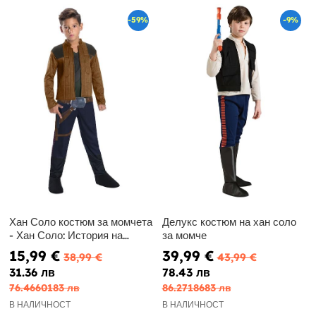
-59%
-9%
Хан Соло костюм за момчета
Делукс костюм на хан соло
- Хан Соло: История на
за момче
Междузвездни войни
15,99 €
39,99 €
38,99 €
43,99 €
31.36 лв
78.43 лв
76.4660183 лв
86.2718683 лв
В НАЛИЧНОСТ
В НАЛИЧНОСТ