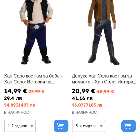
Хан Соло костюм за бебе -
Делукс хан Соло костюм за
Хан Соло: История на
момчета - Хан Соло: История
Междузвездни войни
на Междузвездни войни
14,99 €
20,99 €
27,99 €
48,99 €
29.4 лв
41.16 лв
54.8931483 лв
96.0777183 лв
В НАЛИЧНОСТ
В НАЛИЧНОСТ