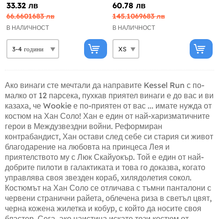
33.32 лв
60.78 лв
66.6601683 лв
145.1069683 лв
В НАЛИЧНОСТ
В НАЛИЧНОСТ
Ако винаги сте мечтали да направите Kessel Run с по-
малко от 12 парсека, пухкав приятел винаги е до вас и ви
казаха, че Wookie е по-приятен от вас ... имате нужда от
костюм на Хан Соло! Хан е един от най-харизматичните
герои в Междузвездни войни. Реформиран
контрабандист, Хан остави след себе си стария си живот
благодарение на любовта на принцеса Лея и
приятелството му с Люк Скайуокър. Той е един от най-
добрите пилоти в галактиката и това го доказва, когато
управлява своя звезден кораб, хилядолетия сокол.
Костюмът на Хан Соло се отличава с тъмни панталони с
червени странични райета, облечена риза в светъл цвят,
черна кожена жилетка и кобур, с който да носите своя
бластер. Сега, ако наистина искате този костюм от