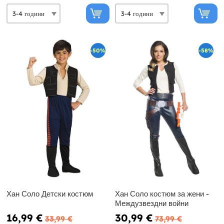
-50%
-58%
Хан Соло Детски костюм
Хан Соло костюм за жени -
Междузвездни войни
16,99 €
30,99 €
33,99 €
73,99 €