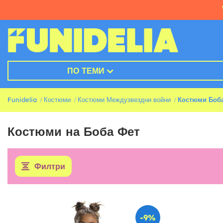
ПО ТЕМИ
Funidelia
Костюми
Костюми Междузвездни войни
Костюми Боб
Костюми на Боба Фет
Филтри
-9%