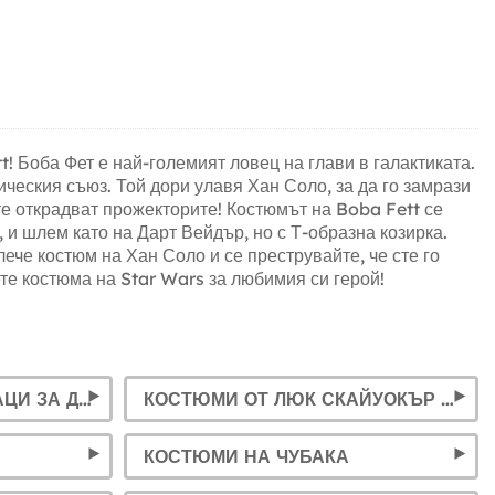
! Боба Фет е най-големият ловец на глави в галактиката.
ическия съюз. Той дори улавя Хан Соло, за да го замрази
те открадват прожекторите! Костюмът на Boba Fett се
 и шлем като на Дарт Вейдър, но с Т-образна козирка.
ече костюм на Хан Соло и се преструвайте, че сте го
ете костюма на Star Wars за любимия си герой!
КОСТЮМИ НА ЩУРМОВАЦИ ЗА ДЕЦА И ВЪЗРАСТНИ
КОСТЮМИ ОТ ЛЮК СКАЙУОКЪР ЗА ДЕЦА И ВЪЗРАСТНИ
КОСТЮМИ НА ЧУБАКА