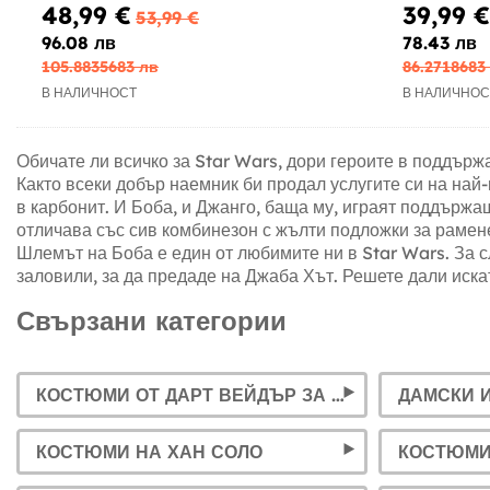
48,99 €
39,99 €
53,99 €
96.08 лв
78.43 лв
105.8835683 лв
86.2718683
В НАЛИЧНОСТ
В НАЛИЧНОС
Обичате ли всичко за Star Wars, дори героите в поддърж
Както всеки добър наемник би продал услугите си на най
в карбонит. И Боба, и Джанго, баща му, играят поддържа
отличава със сив комбинезон с жълти подложки за раменет
Шлемът на Боба е един от любимите ни в Star Wars. За с
заловили, за да предаде на Джаба Хът. Решете дали иска
Свързани категории
КОСТЮМИ ОТ ДАРТ ВЕЙДЪР ЗА ДЕЦА И ВЪЗРАСТНИ
КОСТЮМИ НА ХАН СОЛО
КОСТЮМИ