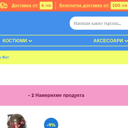
Доставка от:
6 лв
Безплатна доставка от:
100 лв
КОСТЮМИ
АКСЕСОАРИ
а Фет
-
2
Намерихме продукта
-9%