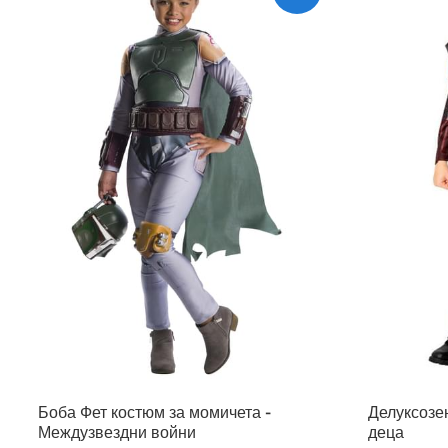
Боба Фет костюм за момичета -
Делуксозен
Междузвездни войни
деца