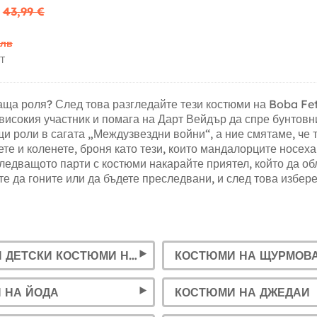
43,99 €
 лв
Т
аща роля? След това разгледайте тези костюми на Boba Fett
-високия участник и помага на Дарт Вейдър да спре бунтовн
щи роли в сагата „Междузвездни войни“, а ние смятаме, че 
е и коленете, броня като тези, които мандалорците носеха,
ледващото парти с костюми накарайте приятел, който да обл
те да гоните или да бъдете преследвани, и след това избер
ДАМСКИ И ДЕТСКИ КОСТЮМИ НА ПРИНЦЕСА ЛЕЯ
 НА ЙОДА
КОСТЮМИ НА ДЖЕДАИ