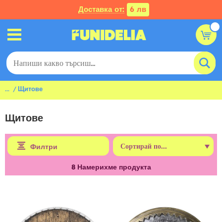
Доставка от:
6 лв
...
Щитове
Щитове
Филтри
8
Намерихме продукта