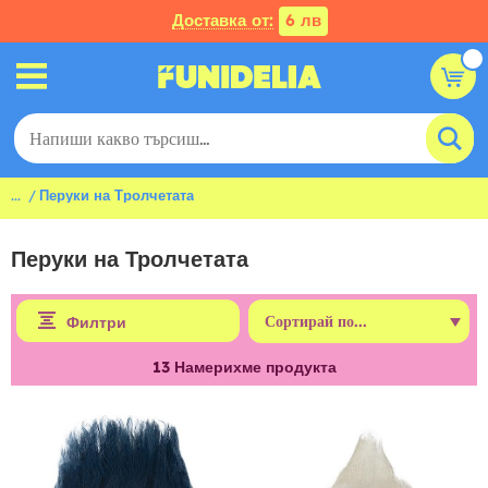
Доставка от:
6 лв
...
Перуки на Тролчетата
Перуки на Тролчетата
Филтри
13
Намерихме продукта