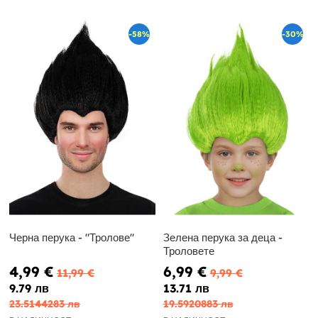
-58%
-30%
Черна перука - "Тролове"
Зелена перука за деца -
Троловете
4,99 €
6,99 €
11,99 €
9,99 €
9.79 лв
13.71 лв
23.5144283 лв
19.5920883 лв