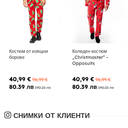
Костюм от изящни
Коледен костюм
борове
„Christmaster“ –
Opposuits
40,99 €
40,99 €
96,99 €
96,99 €
80.39 лв
80.39 лв
190.21 лв
190.21 лв
СНИМКИ ОТ КЛИЕНТИ