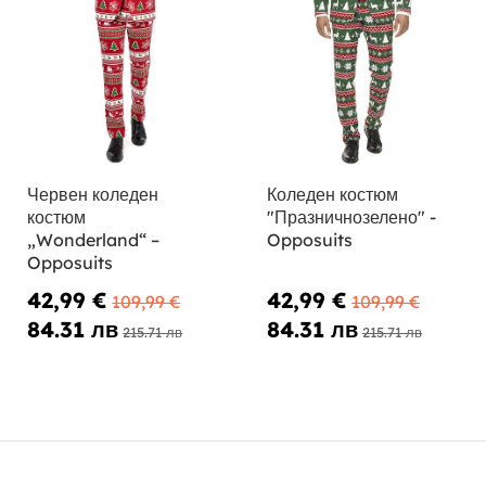
Червен коледен
Коледен костюм
костюм
"Празничнозелено" -
„Wonderland“ –
Opposuits
Opposuits
42,99 €
42,99 €
109,99 €
109,99 €
84.31 лв
84.31 лв
215.71 лв
215.71 лв