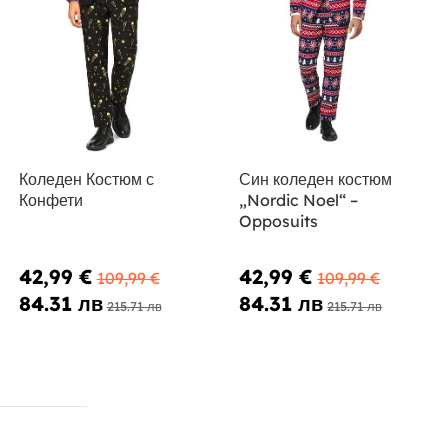
Коледен Костюм с
Син коледен костюм
Конфети
„Nordic Noel“ –
Opposuits
42,99 €
42,99 €
109,99 €
109,99 €
84.31 лв
84.31 лв
215.71 лв
215.71 лв