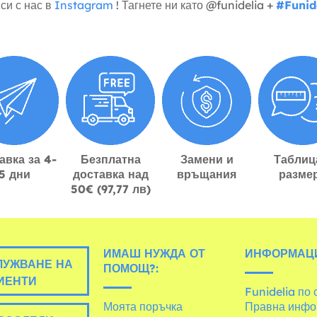
си с нас в
Instagram
! Тагнете ни като @funidelia +
#Funid
авка за 4-
Безплатна
Замени и
Таблиц
5 дни
доставка над
връщания
разме
50€ (97,77 лв)
ИМАШ НУЖДА ОТ
ИНФОРМАЦ
УЖВАНЕ НА
ПОМОЩ?:
ИЕНТИ
Funidelia по 
Моята поръчка
Правна инфо