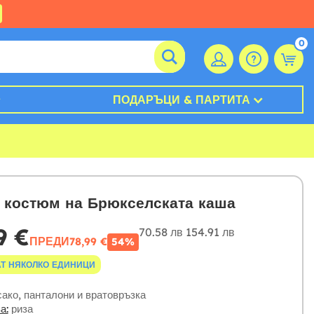
0
ПОДАРЪЦИ & ПАРТИТА
 костюм на Брюкселската каша
9 €
70.58 лв
154.91 лв
ПРЕДИ
78,99 €
54%
Т НЯКОЛКО ЕДИНИЦИ
ако, панталони и вратовръзка
а:
риза