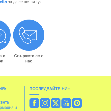
elia
за да се появи тук
а с
Свържете се с
ри
нас
ИЯ:
ПОСЛЕДВАЙТЕ НИ::
света
рмация и