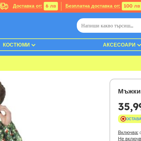
Доставка от:
6 лв
Безплатна доставка от:
100 лв
КОСТЮМИ
АКСЕСОАРИ
Мъжки
35,9
ОСТАВА
Включва:
с
Не включв