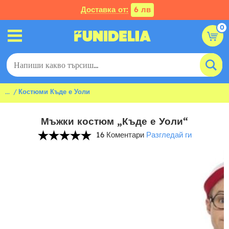
Доставка от:
6 лв
0
...
Костюми Къде е Уоли
Мъжки костюм „Къде е Уоли“
16 Коментари
Разгледай ги