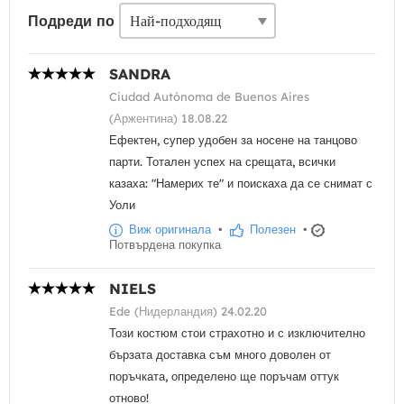
Подреди по
SANDRA
Ciudad Autónoma de Buenos Aires
(Аржентина) 18.08.22
Ефектен, супер удобен за носене на танцово
парти. Тотален успех на срещата, всички
казаха: "Намерих те" и поискаха да се снимат с
Уоли
Виж оригинала
•
Полезен
•
Потвърдена покупка
NIELS
Ede (Нидерландия) 24.02.20
Този костюм стои страхотно и с изключително
бързата доставка съм много доволен от
поръчката, определено ще поръчам оттук
отново!