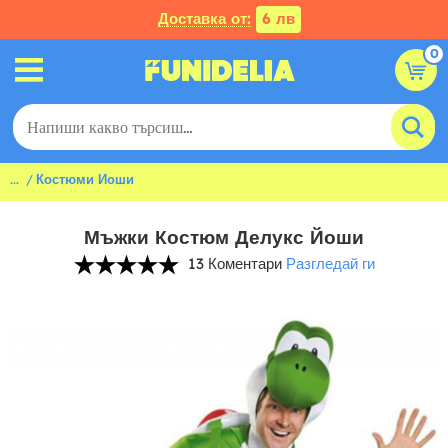
Доставка от:
6 лв
0
...
Костюми Йоши
Мъжки Костюм Делукс Йоши
13 Коментари
Разгледай ги