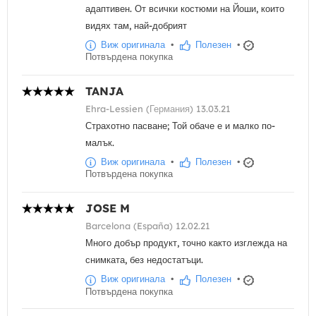
адаптивен. От всички костюми на Йоши, които
видях там, най-добрият
Виж оригинала
•
Полезен
•
Потвърдена покупка
TANJA
Ehra-Lessien (Германия) 13.03.21
Страхотно пасване; Той обаче е и малко по-
малък.
Виж оригинала
•
Полезен
•
Потвърдена покупка
JOSE M
Barcelona (España) 12.02.21
Много добър продукт, точно както изглежда на
снимката, без недостатъци.
Виж оригинала
•
Полезен
•
Потвърдена покупка