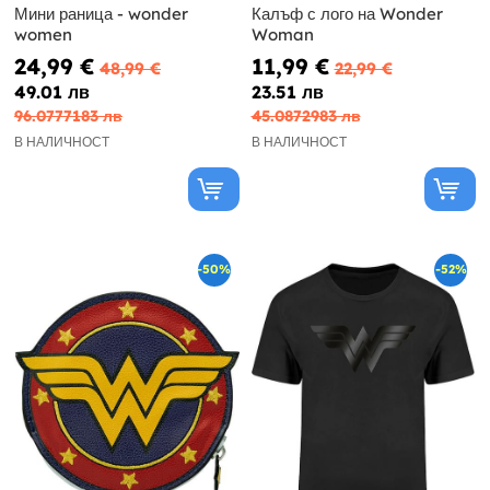
Мини раница - wonder
Калъф с лого на Wonder
women
Woman
24,99 €
11,99 €
48,99 €
22,99 €
49.01 лв
23.51 лв
96.0777183 лв
45.0872983 лв
В НАЛИЧНОСТ
В НАЛИЧНОСТ
-50%
-52%