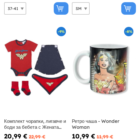
-9%
-8%
Комплект чорапки, лигавче и
Ретро чаша - Wonder
боди за бебета с Жената
Woman
Чудо
20,99 €
10,99 €
22,99 €
11,99 €