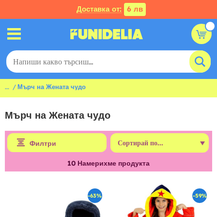
Доставка от:
6 лв
...
Мърч на Жената чудо
Мърч на Жената чудо
Филтри
10
Намерихме продукта
-63%
-59%