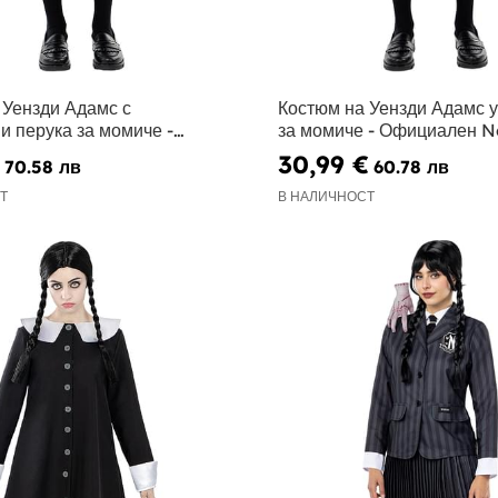
 Уензди Адамс с
Костюм на Уензди Адамс 
и перука за момиче -
за момиче - Официален Ne
 Netflix
30,99 €
70.58 лв
60.78 лв
Т
В НАЛИЧНОСТ