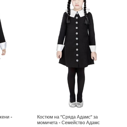
жени -
Костюм на ''Сряда Адамс'' за
момичета - Семейство Адамс