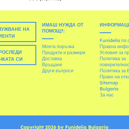
ИМАШ НУЖДА ОТ
ИНФОРМАЦ
УЖВАНЕ НА
ПОМОЩ?:
ИЕНТИ
Funidelia по 
Моята поръчка
Правна инфо
РОСЛЕДИ
Продукти и размери
Условия за п
Доставка
Политика за
ЧКАТА СИ
Връщане
поверително
Други въпроси
Политика за 
Право на отк
Sitemap
Bulgaria
За нас
Copyright 2026 by Funidelia Bulgaria