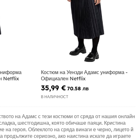
униформа
Костюм на Уензди Адамс униформа -
 Netflix
Официален Netflix
35,99 €
70.58 лв
В НАЛИЧНОСТ
ството на Адамс с тези костюми от сряда от нашия онлайн
 сладка, шестгодишна, която обичаше паяци. Кристина
на героя. Облеклото на сряда винаги е черно, лицето й
да продължите сериозно, ако наистина искате да играете