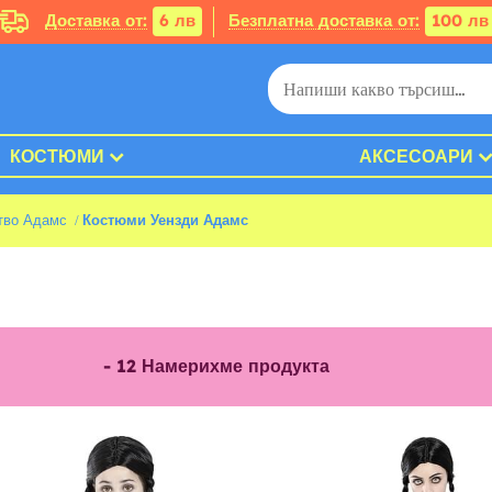
Доставка от:
6 лв
Безплатна доставка от:
100 лв
КОСТЮМИ
АКСЕСОАРИ
тво Адамс
Костюми Уензди Адамс
-
12
Намерихме продукта