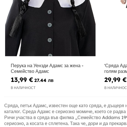
Перука на Уензди Адамс за жена -
'Сряда Ада
Семейство Адамс
голям раз
13,99 €
29,99 €
27.44 лв
В НАЛИЧНОСТ
В НАЛИЧНОС
Сряда, петък Адамс, известен още като сряда, е дъщеря 
каталог. Среда Адамс е сериозно момиче, което се радва
Ричи участва в сряда във филма „Семейство Addams 1991
сериозно, а косата е сплетена. Така че, дори и да прека