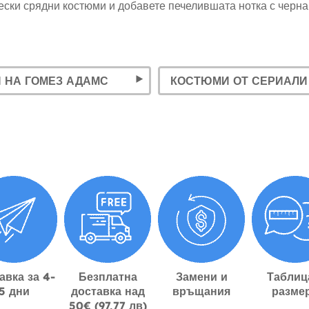
ески срядни костюми и добавете печелившата нотка с черна
 НА ГОМЕЗ АДАМС
КОСТЮМИ ОТ СЕРИАЛИ
авка за 4-
Безплатна
Замени и
Таблиц
5 дни
доставка над
връщания
разме
50€ (97,77 лв)