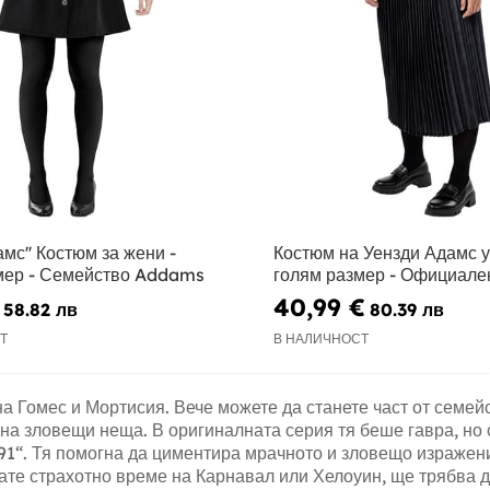
мс'' Костюм за жени -
Костюм на Уензди Адамс 
мер - Семейство Addams
голям размер - Официален
40,99 €
58.82 лв
80.39 лв
Т
В НАЛИЧНОСТ
на Гомес и Мортисия. Вече можете да станете част от семей
 на зловещи неща. В оригиналната серия тя беше гавра, но
“. Тя помогна да циментира мрачното и зловещо изражение 
рвате страхотно време на Карнавал или Хелоуин, ще трябва 