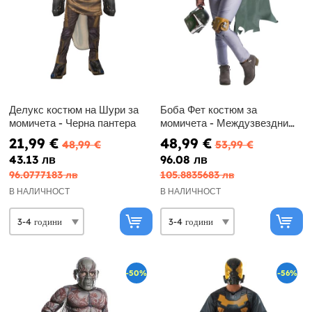
Делукс костюм на Шури за
Боба Фет костюм за
момичета - Черна пантера
момичета - Междузвездни
войни
21,99 €
48,99 €
48,99 €
53,99 €
43.13 лв
96.08 лв
96.0777183 лв
105.8835683 лв
В НАЛИЧНОСТ
В НАЛИЧНОСТ
-50%
-56%