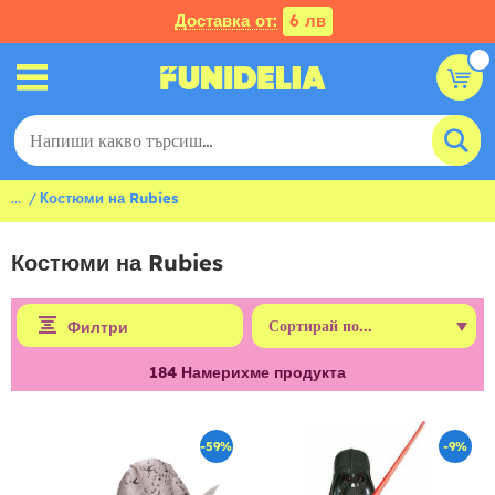
Доставка от:
6 лв
...
Костюми на Rubies
Костюми на Rubies
Филтри
184
Намерихме продукта
-59%
-9%