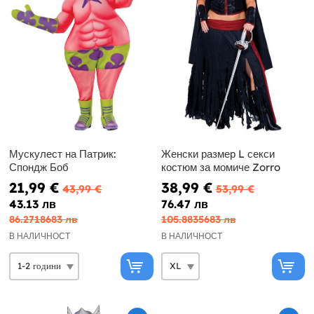
Мускулест на Патрик:
Женски размер L секси
Спондж Боб
костюм за момиче Zorro
21,99 €
38,99 €
43,99 €
53,99 €
43.13 лв
76.47 лв
86.2718683 лв
105.8835683 лв
В НАЛИЧНОСТ
В НАЛИЧНОСТ