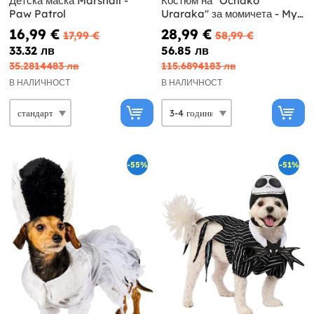
Детска маска Marshall -
Костюм на ''Ochako
Paw Patrol
Uraraka'' за момичета - My
Hero Academia
16,99 €
28,99 €
17,99 €
58,99 €
33.32 лв
56.85 лв
35.2814483 лв
115.6894183 лв
В НАЛИЧНОСТ
В НАЛИЧНОСТ
-55%
-51%