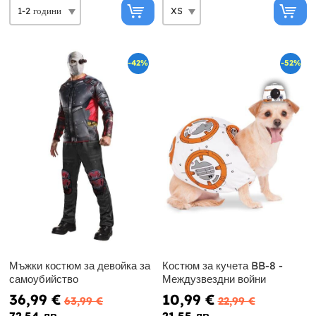
-42%
-52%
Мъжки костюм за девойка за
Костюм за кучета BB-8 -
самоубийство
Междузвездни войни
36,99 €
10,99 €
63,99 €
22,99 €
72.54 лв
21.55 лв