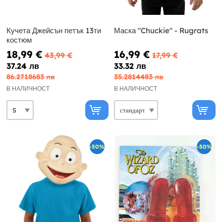
Кучета Джейсън петък 13ти
Маска "Chuckie" - Rugrats
костюм
18,99 €
16,99 €
43,99 €
17,99 €
37.24 лв
33.32 лв
86.2718683 лв
35.2814483 лв
В НАЛИЧНОСТ
В НАЛИЧНОСТ
-50%
-50%