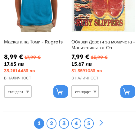
Маската на Томи - Rugrats
Обувки Дороти за момичета -
Магьосникът от Оз
8,99 €
7,99 €
17,99 €
15,99 €
17.63 лв
15.67 лв
35.2814483 лв
31.3591083 лв
В НАЛИЧНОСТ
В НАЛИЧНОСТ
1
2
3
4
5