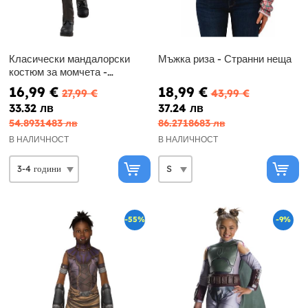
Класически мандалорски
Мъжка риза - Странни неща
костюм за момчета -
Междузвездни войни
16,99 €
18,99 €
27,99 €
43,99 €
33.32 лв
37.24 лв
54.8931483 лв
86.2718683 лв
В НАЛИЧНОСТ
В НАЛИЧНОСТ
-55%
-9%