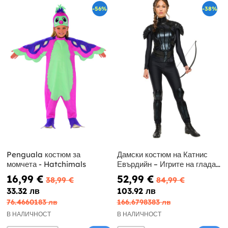
-56%
-38%
Penguala костюм за
Дамски костюм на Катнис
момчета - Hatchimals
Евърдийн – Игрите на глада:
Сойка присмехулка
16,99 €
52,99 €
38,99 €
84,99 €
33.32 лв
103.92 лв
76.4660183 лв
166.6798383 лв
В НАЛИЧНОСТ
В НАЛИЧНОСТ