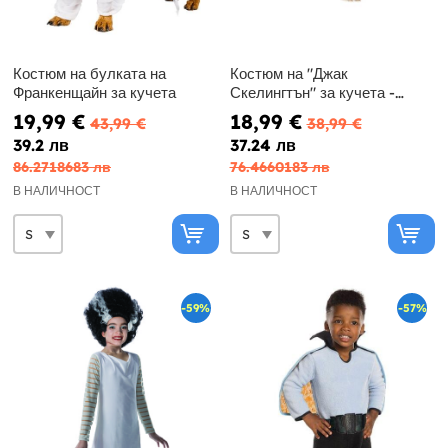
Костюм на булката на
Костюм на "Джак
Франкенщайн за кучета
Скелингтън" за кучета -
Кошмарът преди Коледа
19,99 €
18,99 €
43,99 €
38,99 €
39.2 лв
37.24 лв
86.2718683 лв
76.4660183 лв
В НАЛИЧНОСТ
В НАЛИЧНОСТ
-59%
-57%