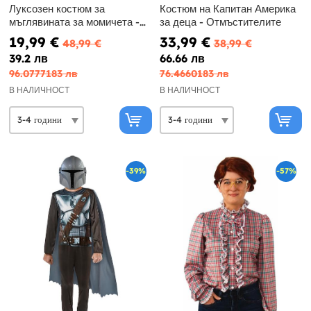
Луксозен костюм за
Костюм на Капитан Америка
мъглявината за момичета -
за деца - Отмъстителите
Пазители на галактиката Том
19,99 €
33,99 €
48,99 €
38,99 €
3
39.2 лв
66.66 лв
96.0777183 лв
76.4660183 лв
В НАЛИЧНОСТ
В НАЛИЧНОСТ
-39%
-57%