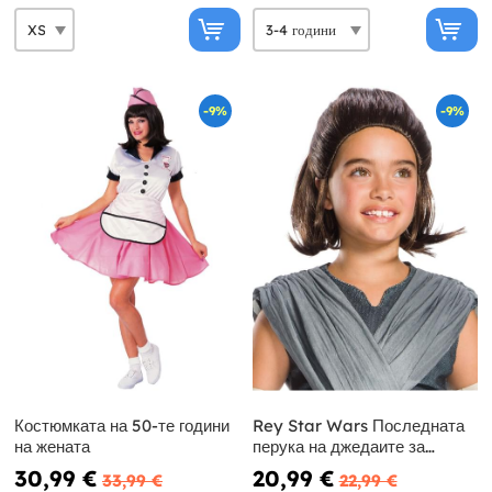
-9%
-9%
Костюмката на 50-те години
Rey Star Wars Последната
на жената
перука на джедаите за
момичета
30,99 €
20,99 €
33,99 €
22,99 €