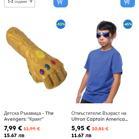
-33%
-45%
Детска Ръкавица - The
Отмъстители: Възраст на
Avengers: ''Краят''
Ultron Captain America
очила за дете
7,99 €
5,95 €
11,99 €
10,81 €
15.67 лв
11.67 лв