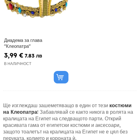
Диадема за глава
''Клеопатра''
3,99 €
7.83 лв
В НАЛИЧНОСТ
Ще изглеждаш зашеметяващо в един от тези
костюми
на Клеопатра
! Забавлявай се както никога в ролята на
кралицата на Египет на следващото парти. Открий
красивата гама от египетски костюми и аксесоари,
защото тоалетът на кралицата на Египет не е цял без
перуката, колието и короната ѝ.