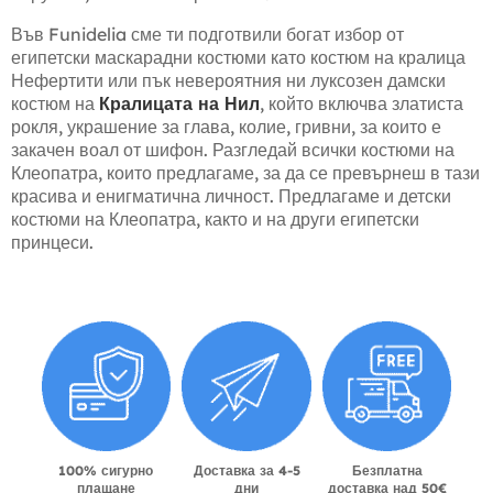
Във Funidelia сме ти подготвили богат избор от
египетски маскарадни костюми като костюм на кралица
Нефертити или пък невероятния ни луксозен дамски
костюм на
Кралицата на Нил
, който включва златиста
рокля, украшение за глава, колие, гривни, за които е
закачен воал от шифон. Разгледай всички костюми на
Клеопатра, които предлагаме, за да се превърнеш в тази
красива и енигматична личност. Предлагаме и детски
костюми на Клеопатра, както и на други египетски
принцеси.
100% сигурно
Доставка за 4-5
Безплатна
плащане
дни
доставка над 50€