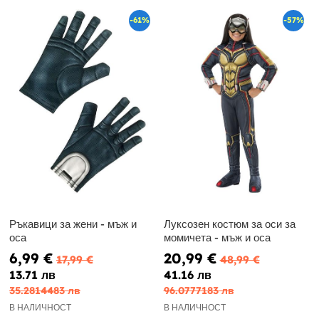
-61%
-57%
Ръкавици за жени - мъж и
Луксозен костюм за оси за
оса
момичета - мъж и оса
6,99 €
20,99 €
17,99 €
48,99 €
13.71 лв
41.16 лв
35.2814483 лв
96.0777183 лв
В НАЛИЧНОСТ
В НАЛИЧНОСТ