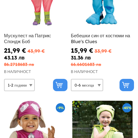
Мускулест на Патрик:
Бебешки син от костюми на
Спондж Боб
Blue's Clues
21,99 €
15,99 €
43,99 €
33,99 €
43.13 лв
31.36 лв
86.2718683 лв
66.6601683 лв
В НАЛИЧНОСТ
В НАЛИЧНОСТ
-9%
-45%