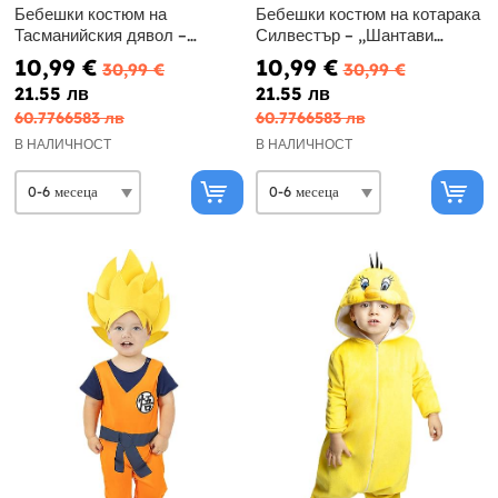
Бебешки костюм на
Бебешки костюм на котарака
Тасманийския дявол –
Силвестър – „Шантави
„Шантави рисунки“
рисунки“
10,99 €
10,99 €
30,99 €
30,99 €
21.55 лв
21.55 лв
60.7766583 лв
60.7766583 лв
В НАЛИЧНОСТ
В НАЛИЧНОСТ