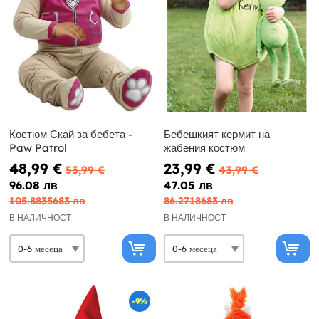
Костюм Скай за бебета -
Бебешкият кермит на
Paw Patrol
жабения костюм
48,99 €
23,99 €
53,99 €
43,99 €
96.08 лв
47.05 лв
105.8835683 лв
86.2718683 лв
В НАЛИЧНОСТ
В НАЛИЧНОСТ
-9%