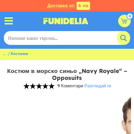
Доставка от:
6 лв
0
...
Костюми
Костюм в морско синьо „Navy Royale“ –
Opposuits
9 Коментари
Разгледай ги