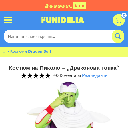
Доставка от:
6 лв
0
...
Костюми Dragon Ball
Костюм на Пиколо – „Драконова топка“
40 Коментари
Разгледай ги