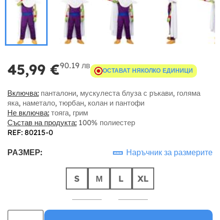
90.19 лв
45,99 €
ОСТАВАТ НЯКОЛКО ЕДИНИЦИ
Включва:
панталони, мускулеста блуза с ръкави, голяма
яка, наметало, тюрбан, колан и пантофи
Не включва:
тояга, грим
Състав на продукта:
100% полиестер
REF: 80215-0
РАЗМЕР:
Наръчник за размерите
S
М
L
XL