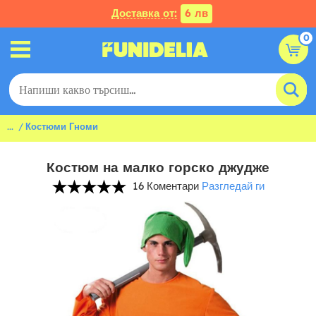
Доставка от:
6 лв
0
...
Костюми Гноми
Костюм на малко горско джудже
16 Коментари
Разгледай ги