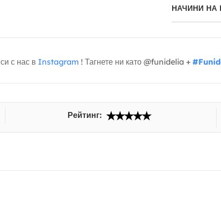
НАЧИНИ НА
си с нас в
Instagram
! Тагнете ни като @funidelia +
#Funid
Рейтинг: