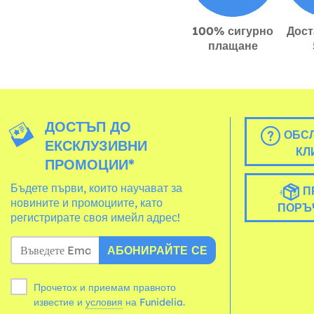
100% сигурно
Дост
плащане
ДОСТЪП ДО
ОБСЛ
ЕКСКЛУЗИВНИ
КЛ
ПРОМОЦИИ*
Бъдете първи, които научават за
П
новините и промоциите, като
ПОРЪ
регистрирате своя имейл адрес!
АБОНИРАЙТЕ СЕ
Прочетох и приемам правното
известие и
условия
на Funidelia.