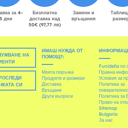
авка за 4-
Безплатна
Замени и
Таблиц
5 дни
доставка над
връщания
разме
50€ (97,77 лв)
ИМАШ НУЖДА ОТ
ИНФОРМАЦ
УЖВАНЕ НА
ПОМОЩ?:
ИЕНТИ
Funidelia по 
Моята поръчка
Правна инфо
РОСЛЕДИ
Продукти и размери
Условия за п
Доставка
Политика за
ЧКАТА СИ
Връщане
поверително
Други въпроси
Политика за 
Право на отк
Sitemap
Bulgaria
За нас