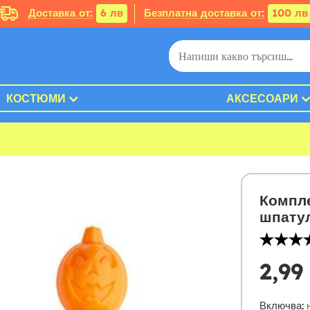
Доставка от:
6 лв
Безплатна доставка от:
100 лв
КОСТЮМИ
АКСЕСОАРИ
Компле
шпату
2,99
Включва:
н