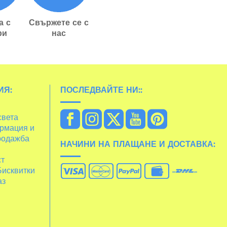
а с
Свържете се с
ри
нас
ИЯ:
ПОСЛЕДВАЙТЕ НИ::
света
рмация и
родажба
НАЧИНИ НА ПЛАЩАНЕ И ДОСТАВКА:
ст
Бисквитки
аз