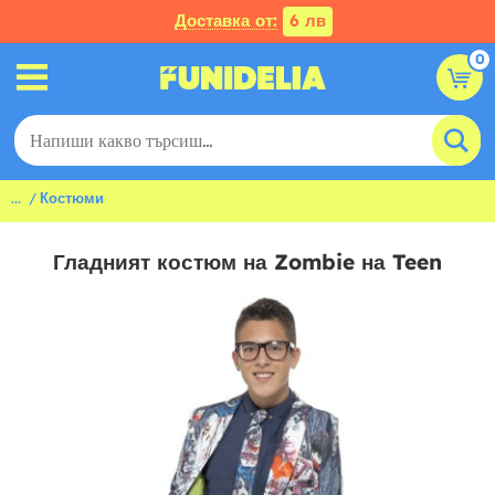
Доставка от:
6 лв
0
...
Костюми
Гладният костюм на Zombie на Teen