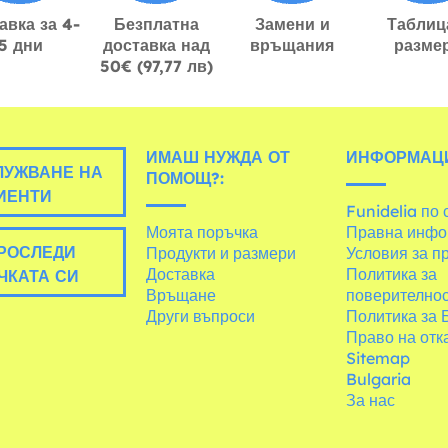
авка за 4-
Безплатна
Замени и
Таблиц
5 дни
доставка над
връщания
разме
50€ (97,77 лв)
ИМАШ НУЖДА ОТ
ИНФОРМАЦ
УЖВАНЕ НА
ПОМОЩ?:
ИЕНТИ
Funidelia по 
Моята поръчка
Правна инфо
РОСЛЕДИ
Продукти и размери
Условия за п
Доставка
Политика за
ЧКАТА СИ
Връщане
поверително
Други въпроси
Политика за 
Право на отк
Sitemap
Bulgaria
За нас