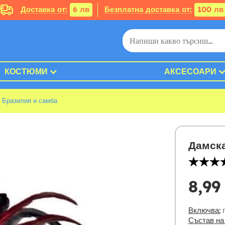
Доставка от:
6 лв
Безплатна доставка от:
100 лв
КОСТЮМИ
АКСЕСОАРИ
 Бразилия и самба
Дамска
8,99
Включва:
г
Състав на