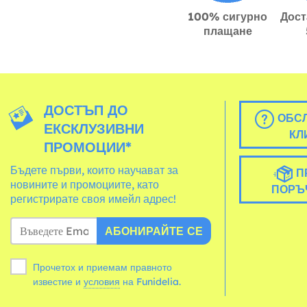
100% сигурно
Дост
плащане
ДОСТЪП ДО
ОБСЛ
ЕКСКЛУЗИВНИ
КЛ
ПРОМОЦИИ*
Бъдете първи, които научават за
П
новините и промоциите, като
ПОРЪ
регистрирате своя имейл адрес!
АБОНИРАЙТЕ СЕ
Прочетох и приемам правното
известие и
условия
на Funidelia.