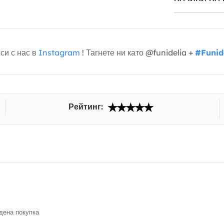
си с нас в
Instagram
! Тагнете ни като @funidelia +
#Funid
Рейтинг:
ена покупка