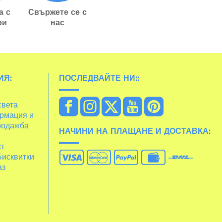
а с
Свържете се с
ри
нас
ИЯ:
ПОСЛЕДВАЙТЕ НИ::
света
рмация и
родажба
НАЧИНИ НА ПЛАЩАНЕ И ДОСТАВКА:
ст
Бисквитки
аз