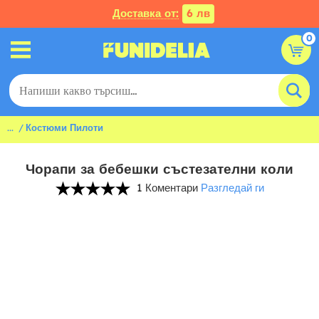
Доставка от:
6 лв
0
...
Костюми Пилоти
Чорапи за бебешки състезателни коли
1 Коментари
Разгледай ги