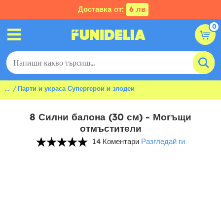
Доставка от:
6 лв
0
...
Парти и украса Супергерои и злодеи
8 Силни балона (30 см) - Могъщи
отмъстители
14 Коментари
Разгледай ги