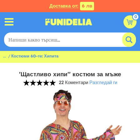
Доставка от:
6 лв
0
...
Костюми 60-те: Хипита
'Щастливо хипи'' костюм за мъже
22 Коментари
Разгледай ги