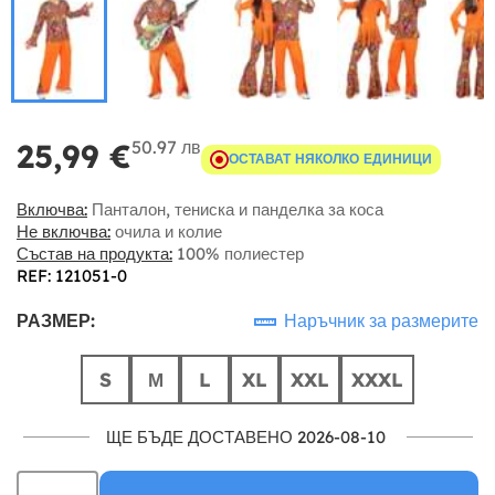
50.97 лв
25,99 €
ОСТАВАТ НЯКОЛКО ЕДИНИЦИ
Включва:
Панталон, тениска и панделка за коса
Не включва:
очила и колие
Състав на продукта:
100% полиестер
REF: 121051-0
РАЗМЕР:
Наръчник за размерите
S
М
L
XL
XXL
XXXL
ЩЕ БЪДЕ ДОСТАВЕНО 2026-08-10