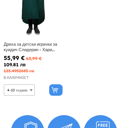
Дреха за детски играчки за
куидич Слидерин - Хари
Потър
55,99 €
63,99 €
109.81 лв
125.4952683 лв
В НАЛИЧНОСТ