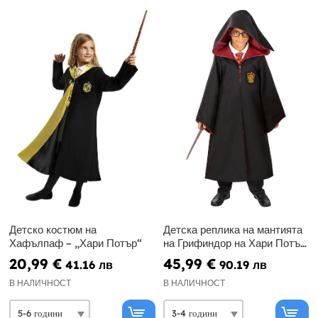
Детско костюм на
Детска реплика на мантията
Хафълпаф – „Хари Потър“
на Грифиндор на Хари Потър
за възрастни – Diamond
20,99 €
45,99 €
41.16 лв
90.19 лв
Edition
В НАЛИЧНОСТ
В НАЛИЧНОСТ