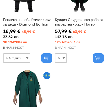
Реплика на роба Ravenclaw
Куидич Слидеринска роба за
за деца - Diamond Edition
възрастни - Хари Потър
16,99 €
57,99 €
45,99 €
63,99 €
33.32 лв
113.73 лв
90.1942083 лв
125.4952683 лв
В НАЛИЧНОСТ
В НАЛИЧНОСТ
-13%