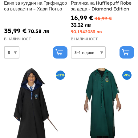
Екип за куидич на Грифиндор
Реплика на Hufflepuff Robe
са възрастни – Хари Потър
за деца - Diamond Edition
16,99 €
45,99 €
33.32 лв
35,99 €
70.58 лв
90.1942083 лв
В НАЛИЧНОСТ
В НАЛИЧНОСТ
-63%
-9%