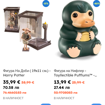
-8%
-46%
Фигура На Доби ( 19x11 см.) -
Фигура на Нифлер -
Harry Potter
Toyllectible Pufflums™ -
Фантастични животни
35,99 €
13,99 €
38,99 €
25,99 €
70.58 лв
27.44 лв
76.4660183 лв
50.9708083 лв
В НАЛИЧНОСТ
В НАЛИЧНОСТ