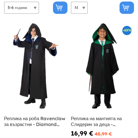
-63%
Реплика на роба Ravenclaw
Реплика на мантията на
за възрастни - Diamond
Слидерин за деца -
Edition
Диамантено издание
16,99 €
45,99 €