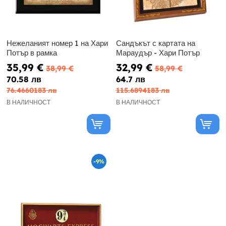
Нежеланият номер 1 на Хари
Сандъкът с картата на
Потър в рамка
Мараудър - Хари Потър
35,99 €
32,99 €
38,99 €
58,99 €
70.58 лв
64.7 лв
76.4660183 лв
115.6894183 лв
В НАЛИЧНОСТ
В НАЛИЧНОСТ
-9%