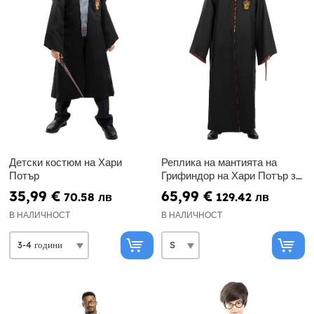
Детски костюм на Хари
Реплика на мантията на
Потър
Грифиндор на Хари Потър за
възрастни – Diamond
35,99 €
65,99 €
70.58 лв
129.42 лв
Edition
В НАЛИЧНОСТ
В НАЛИЧНОСТ