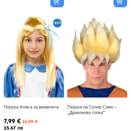
-33%
Перука Алиса за момичета
Перука на Супер Саян –
„Драконова топка“
7,99 €
11,99 €
15.67 лв