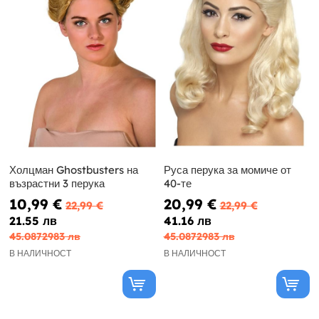
Холцман Ghostbusters на
Руса перука за момиче от
възрастни 3 перука
40-те
10,99 €
20,99 €
22,99 €
22,99 €
21.55 лв
41.16 лв
45.0872983 лв
45.0872983 лв
В НАЛИЧНОСТ
В НАЛИЧНОСТ