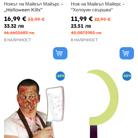
Ножът на Майкъл Майърс –
Нож на Майкъл Майерс -
„Halloween Kills“
"Хелоуин свършва"
16,99 €
11,99 €
33,99 €
22,99 €
33.32 лв
23.51 лв
66.6601683 лв
45.0872983 лв
В НАЛИЧНОСТ
В НАЛИЧНОСТ
-10%
-50%