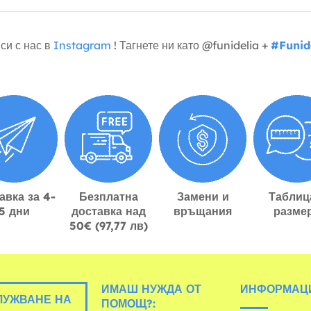
си с нас в
Instagram
! Тагнете ни като @funidelia +
#Funid
авка за 4-
Безплатна
Замени и
Таблиц
5 дни
доставка над
връщания
разме
50€ (97,77 лв)
ИМАШ НУЖДА ОТ
ИНФОРМАЦ
УЖВАНЕ НА
ПОМОЩ?: