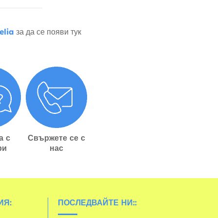
elia
за да се появи тук
а с
Свържете се с
ри
нас
ИЯ:
ПОСЛЕДВАЙТЕ НИ::