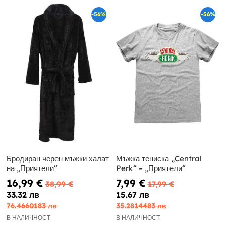
-56%
-56%
Бродиран черен мъжки халат
Мъжка тениска „Central
на „Приятели“
Perk“ – „Приятели“
16,99 €
7,99 €
38,99 €
17,99 €
33.32 лв
15.67 лв
76.4660183 лв
35.2814483 лв
В НАЛИЧНОСТ
В НАЛИЧНОСТ