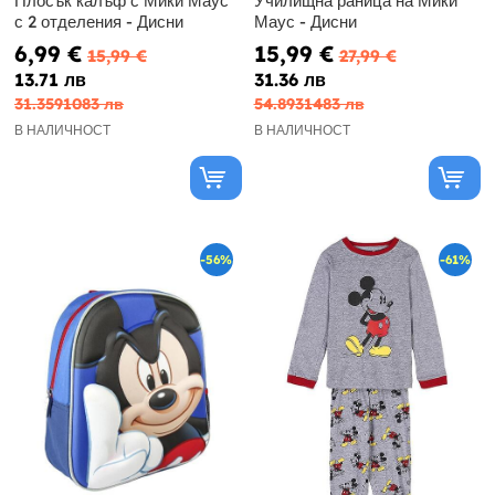
Плосък калъф с Мики Маус
Училищна раница на Мики
с 2 отделения - Дисни
Маус - Дисни
6,99 €
15,99 €
15,99 €
27,99 €
13.71 лв
31.36 лв
31.3591083 лв
54.8931483 лв
В НАЛИЧНОСТ
В НАЛИЧНОСТ
-56%
-61%