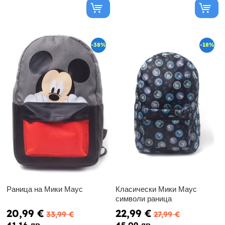
-38%
-18%
Раница на Мики Маус
Класически Мики Маус
символи раница
20,99 €
22,99 €
33,99 €
27,99 €
41.16 лв
45.09 лв