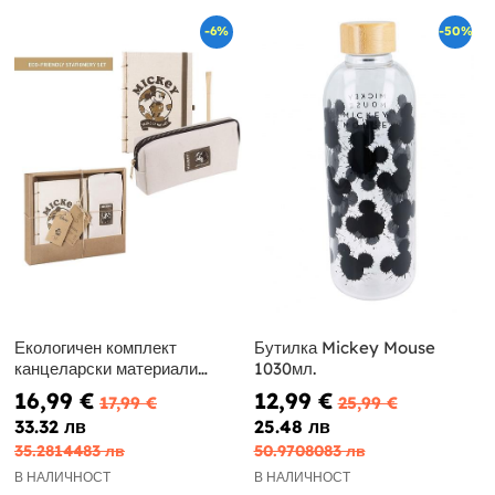
-6%
-50%
Екологичен комплект
Бутилка Mickey Mouse
канцеларски материали
1030мл.
Мики Маус
16,99 €
12,99 €
17,99 €
25,99 €
33.32 лв
25.48 лв
35.2814483 лв
50.9708083 лв
В НАЛИЧНОСТ
В НАЛИЧНОСТ