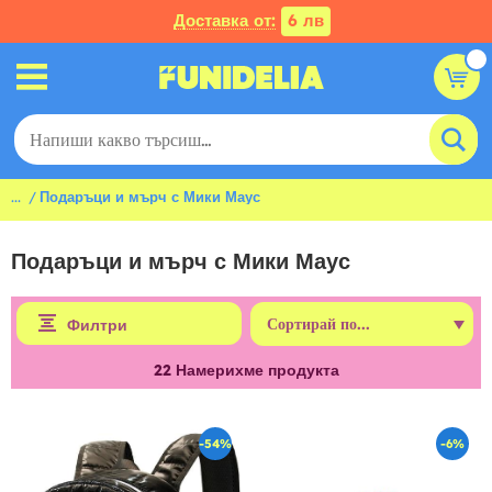
Доставка от:
6 лв
...
Подаръци и мърч с Мики Маус
Подаръци и мърч с Мики Маус
Филтри
22
Намерихме продукта
-54%
-6%