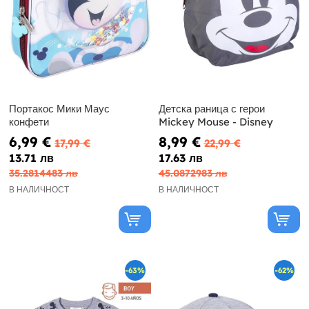
Портакос Мики Маус
Детска раница с герои
конфети
Mickey Mouse - Disney
6,99 €
8,99 €
17,99 €
22,99 €
13.71 лв
17.63 лв
35.2814483 лв
45.0872983 лв
В НАЛИЧНОСТ
В НАЛИЧНОСТ
-63%
-62%