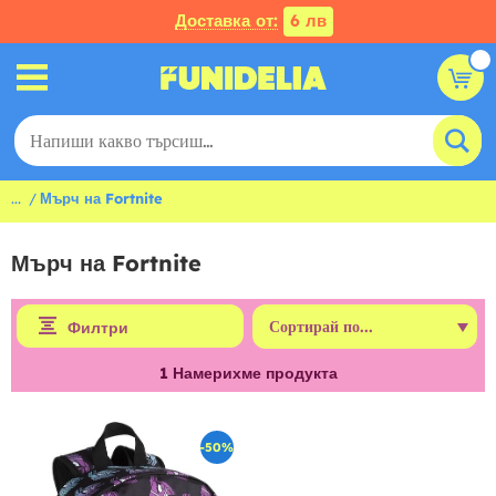
Доставка от:
6 лв
...
Мърч на Fortnite
Мърч на Fortnite
Филтри
1
Намерихме продукта
-50%