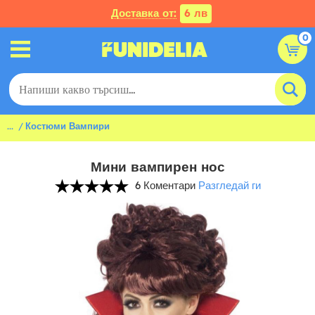
Доставка от:
6 лв
0
...
Костюми Вампири
Мини вампирен нос
6 Коментари
Разгледай ги