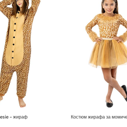
esie – жираф
Костюм жирафа за момич