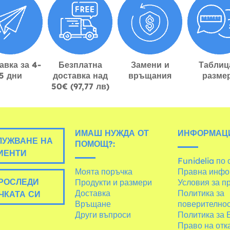
авка за 4-
Безплатна
Замени и
Таблиц
5 дни
доставка над
връщания
разме
50€ (97,77 лв)
ИМАШ НУЖДА ОТ
ИНФОРМАЦ
УЖВАНЕ НА
ПОМОЩ?:
ИЕНТИ
Funidelia по 
Моята поръчка
Правна инфо
РОСЛЕДИ
Продукти и размери
Условия за п
Доставка
Политика за
ЧКАТА СИ
Връщане
поверително
Други въпроси
Политика за 
Право на отк