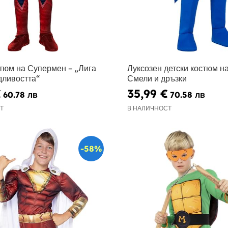
стюм на Супермен – „Лига
Луксозен детски костюм н
дливостта“
Смели и дръзки
€
35,99 €
60.78 лв
70.58 лв
Т
В НАЛИЧНОСТ
-58%