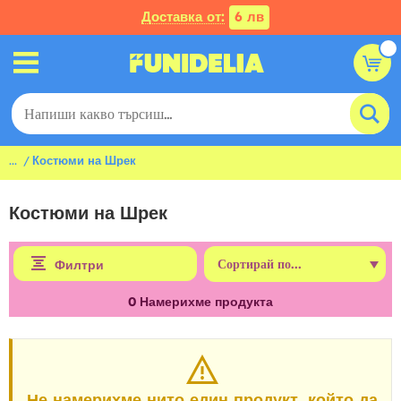
Доставка от:
6 лв
...
Костюми на Шрек
Костюми на Шрек
Филтри
0
Намерихме продукта
Не намерихме нито един продукт, който да