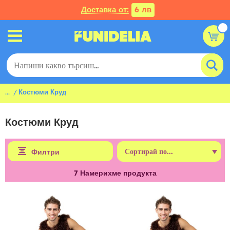
Доставка от:
6 лв
...
Костюми Круд
Костюми Круд
Филтри
7
Намерихме продукта