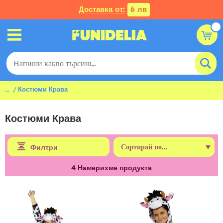
Доставка от:
6 лв
...
Костюми Крава
Костюми Крава
Филтри
4
Намерихме продукта